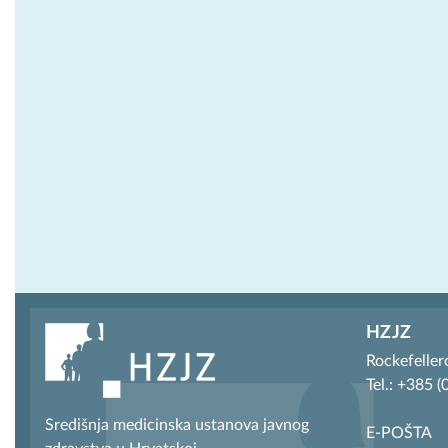
HZJZ
Rockefeller
Tel.: +385 
Središnja medicinska ustanova javnog
E-POŠTA