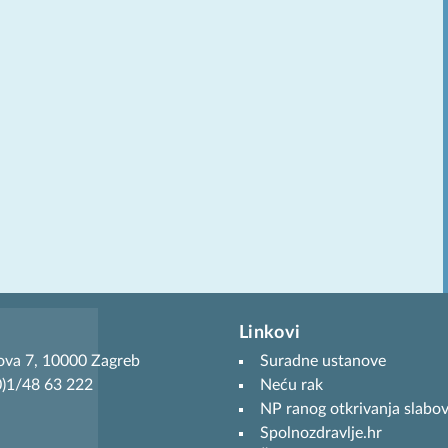
Linkovi
ova 7, 10000 Zagreb
Suradne ustanove
(0)1/48 63 222
Neću rak
NP ranog otkrivanja slabov
Spolnozdravlje.hr