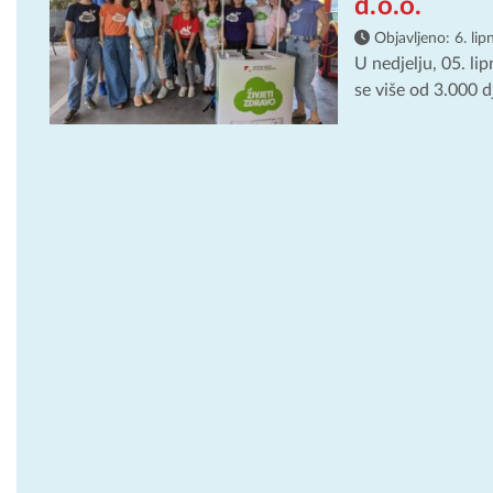
d.o.o.
Objavljeno:
6. lip
U nedjelju, 05. li
se više od 3.000 dj