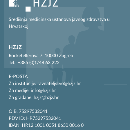
Središnja medicinska ustanova javnog zdravstva u
Hrvatskoj
HZJZ
Rockefellerova 7, 10000 Zagreb
Tel.: +385 (0)1/48 63 222
E-POŠTA
Za institucije: ravnateljstvo@hzjz.hr
Za medije: info@hzjz.hr
Za građane: hzjz@hzjz.hr
OIB: 75297532041
PDV ID: HR75297532041
IBAN: HR12 1001 0051 8630 0016 0