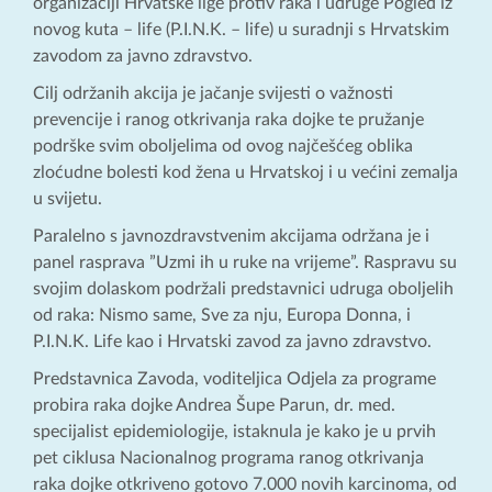
organizaciji Hrvatske lige protiv raka i udruge Pogled iz
novog kuta – life (P.I.N.K. – life) u suradnji s Hrvatskim
zavodom za javno zdravstvo.
Cilj održanih akcija je jačanje svijesti o važnosti
prevencije i ranog otkrivanja raka dojke te pružanje
podrške svim oboljelima od ovog najčešćeg oblika
zloćudne bolesti kod žena u Hrvatskoj i u većini zemalja
u svijetu.
Paralelno s javnozdravstvenim akcijama održana je i
panel rasprava ”Uzmi ih u ruke na vrijeme”. Raspravu su
svojim dolaskom podržali predstavnici udruga oboljelih
od raka: Nismo same, Sve za nju, Europa Donna, i
P.I.N.K. Life kao i Hrvatski zavod za javno zdravstvo.
Predstavnica Zavoda, voditeljica Odjela za programe
probira raka dojke Andrea Šupe Parun, dr. med.
specijalist epidemiologije, istaknula je kako je u prvih
pet ciklusa Nacionalnog programa ranog otkrivanja
raka dojke otkriveno gotovo 7.000 novih karcinoma, od