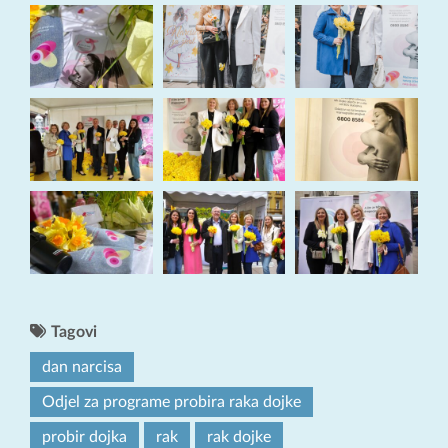
Tagovi
dan narcisa
Odjel za programe probira raka dojke
probir dojka
rak
rak dojke