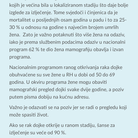
kojih je većina bila u lokaliziranom stadiju što daje bolje
izglede za izlječenje. Tome svjedoči i činjenica da je
mortalitet u posljednjih osam godina u padu i to za 25-
30 % u odnosu na godine s najvećim brojem umrlih
žena. Zato je važno potaknuti što više žena na odaziv,
iako je prema službenim podacima odaziv u nacionalni
program 62 % te dio žena mamografiju obavlja i izvan
programa.
Nacionalnim programom ranog otkrivanja raka dojke
obuhvaćene su sve žene u RH u dobi od 50 do 69
godina. U okviru programa žene mogu obaviti
mamografski pregled dojki svake dvije godine, a poziv
putem pisma dobiju na kućnu adresu.
Važno je odazvati se na poziv jer se radi o pregledu koji
može spasiti život.
Ako se rak dojke otkrije u ranom stadiju, šanse za
izlječenje su veće od 90 %.