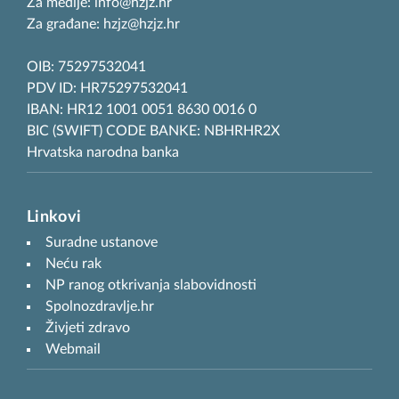
Za medije: info@hzjz.hr
Za građane: hzjz@hzjz.hr
OIB: 75297532041
PDV ID: HR75297532041
IBAN: HR12 1001 0051 8630 0016 0
BIC (SWIFT) CODE BANKE: NBHRHR2X
Hrvatska narodna banka
Linkovi
Suradne ustanove
Neću rak
NP ranog otkrivanja slabovidnosti
Spolnozdravlje.hr
Živjeti zdravo
Webmail