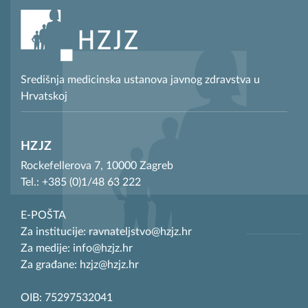
Središnja medicinska ustanova javnog zdravstva u
Hrvatskoj
HZJZ
Rockefellerova 7, 10000 Zagreb
Tel.: +385 (0)1/48 63 222
E-POŠTA
Za institucije: ravnateljstvo@hzjz.hr
Za medije: info@hzjz.hr
Za građane: hzjz@hzjz.hr
OIB: 75297532041