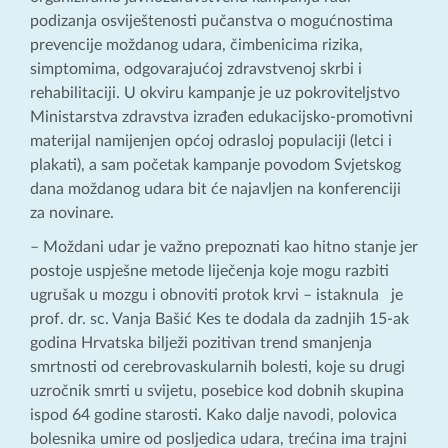
podizanja osviještenosti pučanstva o mogućnostima
prevencije moždanog udara, čimbenicima rizika,
simptomima, odgovarajućoj zdravstvenoj skrbi i
rehabilitaciji. U okviru kampanje je uz pokroviteljstvo
Ministarstva zdravstva izrađen edukacijsko-promotivni
materijal namijenjen općoj odrasloj populaciji (letci i
plakati), a sam početak kampanje povodom Svjetskog
dana moždanog udara bit će najavljen na konferenciji
za novinare.
– Moždani udar je važno prepoznati kao hitno stanje jer
postoje uspješne metode liječenja koje mogu razbiti
ugrušak u mozgu i obnoviti protok krvi – istaknula je
prof. dr. sc. Vanja Bašić Kes te dodala da zadnjih 15-ak
godina Hrvatska bilježi pozitivan trend smanjenja
smrtnosti od cerebrovaskularnih bolesti, koje su drugi
uzročnik smrti u svijetu, posebice kod dobnih skupina
ispod 64 godine starosti. Kako dalje navodi, polovica
bolesnika umire od posljedica udara, trećina ima trajni