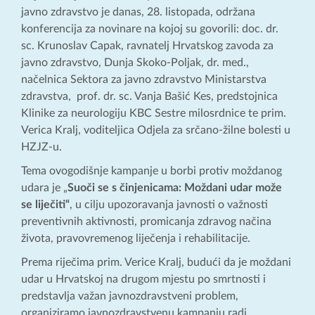
javno zdravstvo je danas, 28. listopada, održana
konferencija za novinare na kojoj su govorili: doc. dr.
sc. Krunoslav Capak, ravnatelj Hrvatskog zavoda za
javno zdravstvo, Dunja Skoko-Poljak, dr. med.,
načelnica Sektora za javno zdravstvo Ministarstva
zdravstva, prof. dr. sc. Vanja Bašić Kes, predstojnica
Klinike za neurologiju KBC Sestre milosrdnice te prim.
Verica Kralj, voditeljica Odjela za srčano-žilne bolesti u
HZJZ-u.
Tema ovogodišnje kampanje u borbi protiv moždanog
udara je „
Suoči se s činjenicama: Moždani udar može
se liječiti“
, u cilju upozoravanja javnosti o važnosti
preventivnih aktivnosti, promicanja zdravog načina
života, pravovremenog liječenja i rehabilitacije.
Prema riječima prim. Verice Kralj, budući da je moždani
udar u Hrvatskoj na drugom mjestu po smrtnosti i
predstavlja važan javnozdravstveni problem,
organiziramo javnozdravstvenu kampanju radi