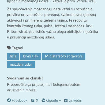
liječenje moždanog udara – kazala je prim. Verica Kralj.
Za sprječavanje moždanog udara važni su nepušenje,
pravilna uravnotežena prehrana, svakodnevna tjelesna
aktivnost i primjerena tjelesna težina, te redovita
kontrola krvnog tlaka, pulsa, šećera i masnoća u krvi.
Pritom stručnjaci ističu važnu ulogu obiteljskih liječnika
u prevenciji moždanog udara.
Tagovi
hzjz
krvni tlak
Ministarstvo zdravstva
moždani udar
Sviđa vam se članak?
Preporučite ga prijateljima i kolegama putem
društvenih mreža!
Facebook
X
Google +
Linkedin