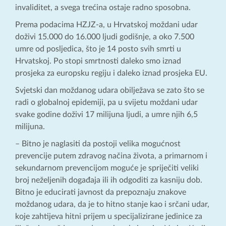
invaliditet, a svega trećina ostaje radno sposobna.
Prema podacima HZJZ-a, u Hrvatskoj moždani udar
doživi 15.000 do 16.000 ljudi godišnje, a oko 7.500
umre od posljedica, što je 14 posto svih smrti u
Hrvatskoj. Po stopi smrtnosti daleko smo iznad
prosjeka za europsku regiju i daleko iznad prosjeka EU.
Svjetski dan moždanog udara obilježava se zato što se
radi o globalnoj epidemiji, pa u svijetu moždani udar
svake godine doživi 17 milijuna ljudi, a umre njih 6,5
milijuna.
– Bitno je naglasiti da postoji velika mogućnost
prevencije putem zdravog načina života, a primarnom i
sekundarnom prevencijom moguće je spriječiti veliki
broj neželjenih događaja ili ih odgoditi za kasniju dob.
Bitno je educirati javnost da prepoznaju znakove
moždanog udara, da je to hitno stanje kao i srčani udar,
koje zahtijeva hitni prijem u specijalizirane jedinice za