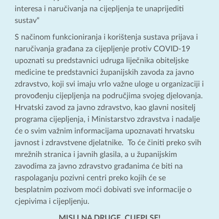
interesa i naručivanja na cijepljenja te unaprijediti
sustav“
S načinom funkcioniranja i korištenja sustava prijava i
naručivanja građana za cijepljenje protiv COVID-19
upoznati su predstavnici udruga liječnika obiteljske
medicine te predstavnici županijskih zavoda za javno
zdravstvo, koji svi imaju vrlo važne uloge u organizaciji i
provođenju cijepljenja na područjima svojeg djelovanja.
Hrvatski zavod za javno zdravstvo, kao glavni nositelj
programa cijepljenja, i Ministarstvo zdravstva i nadalje
će o svim važnim informacijama upoznavati hrvatsku
javnost i zdravstvene djelatnike. To će činiti preko svih
mrežnih stranica i javnih glasila, a u županijskim
zavodima za javno zdravstvo građanima će biti na
raspolaganju pozivni centri preko kojih će se
besplatnim pozivom moći dobivati sve informacije o
cjepivima i cijepljenju.
MISLI NA DRUGE, CIJEPI SE!