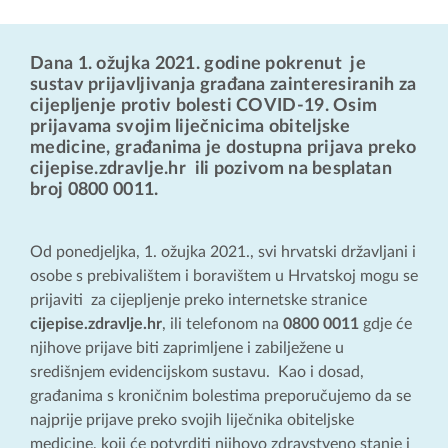
Dana 1. ožujka 2021. godine pokrenut je
sustav prijavljivanja građana zainteresiranih za
cijepljenje protiv bolesti COVID-19. Osim
prijavama svojim liječnicima obiteljske
medicine, građanima je dostupna prijava preko
cijepise.zdravlje.hr
ili pozivom na besplatan
broj
0800 0011
.
Od ponedjeljka, 1. ožujka 2021., svi hrvatski državljani i
osobe s prebivalištem i boravištem u Hrvatskoj mogu se
prijaviti za cijepljenje preko internetske stranice
cijepise.zdravlje.hr
, ili telefonom na
0800 0011
gdje će
njihove prijave biti zaprimljene i zabilježene u
središnjem evidencijskom sustavu. Kao i dosad,
građanima s kroničnim bolestima preporučujemo da se
najprije prijave preko svojih liječnika obiteljske
medicine, koji će potvrditi njihovo zdravstveno stanje i