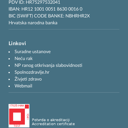
PDV ID: HR75297532041
IBAN: HR12 1001 0051 8630 0016 0
BIC (SWIFT) CODE BANKE: NBHRHR2X
Hrvatska narodna banka
Linkovi
Suradne ustanove
Neću rak
NP ranog otkrivanja slabovidnosti
Spolnozdravlje.hr
Živjeti zdravo
Webmail