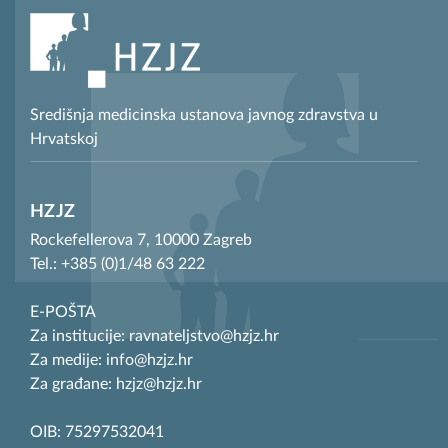
Središnja medicinska ustanova javnog zdravstva u
Hrvatskoj
HZJZ
Rockefellerova 7, 10000 Zagreb
Tel.: +385 (0)1/48 63 222
E-POŠTA
Za institucije: ravnateljstvo@hzjz.hr
Za medije: info@hzjz.hr
Za građane: hzjz@hzjz.hr
OIB: 75297532041