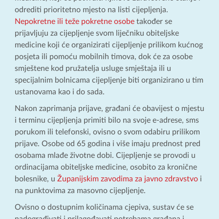
odrediti prioritetno mjesto na listi cijepljenja.
Nepokretne ili teže pokretne osobe
također se
prijavljuju za cijepljenje svom liječniku obiteljske
medicine koji će organizirati cijepljenje prilikom kućnog
posjeta ili pomoću mobilnih timova, dok će za osobe
smještene kod pružatelja usluge smještaja ili u
specijalnim bolnicama cijepljenje biti organizirano u tim
ustanovama kao i do sada.
Nakon zaprimanja prijave, građani će obavijest o mjestu
i terminu cijepljenja primiti bilo na svoje e-adrese, sms
porukom ili telefonski, ovisno o svom odabiru prilikom
prijave. Osobe od 65 godina i više imaju prednost pred
osobama mlađe životne dobi. Cijepljenje se provodi u
ordinacijama obiteljske medicine, osobito za kronične
bolesnike, u
Županijskim zavodima za javno zdravstvo
i
na punktovima za masovno cijepljenje.
Ovisno o dostupnim količinama cjepiva, sustav će se