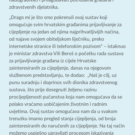
nadograđivati i prilagođavati potrebama građana i
zdravstvenih djelatnika.
„Drago mi je što smo pokrenuli ovaj sustav koji
omogućuje svim hrvatskim građanima prijavljivanje za
cijepljenje na jedan od njima najprihvatljivijih načina,
od najave svojem obiteljskom liječniku, preko
internetske stranice ili telefonskim pozivom“ – istaknuo
je ministar zdravstva Vili Beroš o početku rada sustava
za prijavljivanje građana iz cijele Hrvatske
zainteresiranih za cijepljenje, danas na njegovom
službenom predstavljanju, te dodao: „Naš je cilj, uz
punu suradnju i doprinos svih dionika zdravstvenog
sustava, što prije dosegnuti željenu razinu
procijepljenosti pučanstva koja nam omogućava da se
polako vraćamo uobičajenim životnim i radnim
uvjetima. Ovaj sustav omogućava nam da u svakom
trenutku imamo pregled stanja cijepljenja, od broja
zainteresiranih do naručenih za cijepljenje. Na taj način
možemo uspješno upravljati procesom iskazivanja