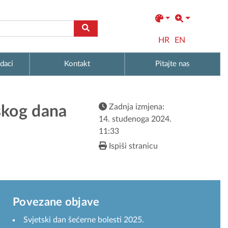
HR
EN
daci
Kontakt
Pitajte nas
Zadnja izmjena:
skog dana
14. studenoga 2024.
11:33
Ispiši stranicu
Povezane objave
Svjetski dan šećerne bolesti 2025.