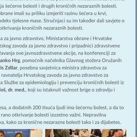
nja šećerne bolesti i drugih kroničnih nezaraznih bolesti.
rane imali su priliku izmjeriti razinu šećera u krvi,
indeks tjelesne mase. Stručnjaci su im također dali savjete o
otkrivanja kroničnih nezaraznih bolesti.
da za javno zdravstvo, Ministarstva obrane i Hrvatske
vatskog zavoda za javno zdravstvo i pripadnici zdravstvene
vanja ove javnozdravstvene akcije, na konferenciji za
anko Hrg
, pomoćnik načelnika Glavnog stožera Oružanih
is Zdilar
, posebna savjetnica ministra zdravstva za
 ravnatelja Hrvatskog zavoda za javno zdravstvo za
ca Službe za epidemiologiju i prevenciju kroničnih bolesti iz
loš, dr. med.
, koji su istaknuli važnost brige o zdravlju i
esa, a dodatnih 200 tisuća ljudi ima šećernu bolest, a da to
rano otkrivanje bolesti izuzetno važni. Nepravilna
a, kako za kronične nezarazne bolesti tako i za dijabetes.