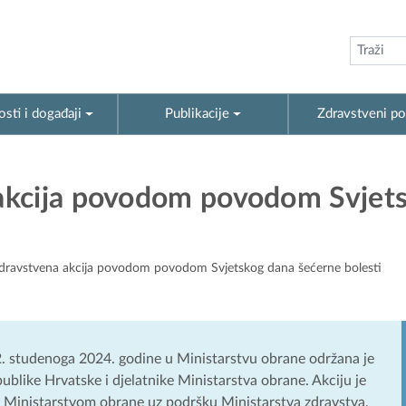
sti i događaji
Publikacije
Zdravstveni po
akcija povodom povodom Svjet
dravstvena akcija povodom povodom Svjetskog dana šećerne bolesti
2. studenoga 2024. godine u Ministarstvu obrane održana je
blike Hrvatske i djelatnike Ministarstva obrane. Akciju je
 s Ministarstvom obrane uz podršku Ministarstva zdravstva,