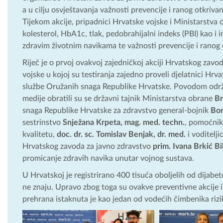
a u cilju osvještavanja važnosti prevencije i ranog otkriva
Tijekom akcije, pripadnici Hrvatske vojske i Ministarstva ob
kolesterol, HbA1c, tlak, pedobrahijalni indeks (PBI) kao i 
zdravim životnim navikama te važnosti prevencije i ranog 
Riječ je o prvoj ovakvoj zajedničkoj akciji Hrvatskog zavo
vojske u kojoj su testiranja zajedno proveli djelatnici Hr
službe Oružanih snaga Republike Hrvatske. Povodom održa
medije obratili su se državni tajnik Ministarstva obrane
Br
snaga Republike Hrvatske za zdravstvo general-bojnik
Bor
sestrinstvo
Snježana Krpeta, mag. med. techn.
, pomoćnik
kvalitetu,
doc. dr. sc. Tomislav Benjak, dr. med.
i voditelji
Hrvatskog zavoda za javno zdravstvo
prim. Ivana Brkić Bi
promicanje zdravih navika unutar vojnog sustava.
U Hrvatskoj je registrirano 400 tisuća oboljelih od dijabet
ne znaju. Upravo zbog toga su ovakve preventivne akcije i 
prehrana istaknuta je kao jedan od vodećih čimbenika rizik