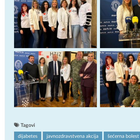
Tagovi
dijabetes
javnozdravstvena akcija
šećerna bolest