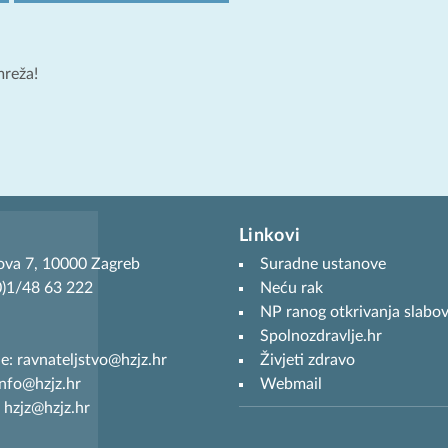
mreža!
Linkovi
ova 7, 10000 Zagreb
Suradne ustanove
(0)1/48 63 222
Neću rak
NP ranog otkrivanja slabov
Spolnozdravlje.hr
je: ravnateljstvo@hzjz.hr
Živjeti zdravo
info@hzjz.hr
Webmail
 hzjz@hzjz.hr