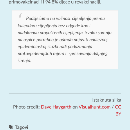
primovakcinaciji i 94,8% djece u revakcinaciji.
Podsjećamo na važnost cijepljenja prema
kalendaru cijepljenja bez odgode kao i
nadoknadu propuštenih cijepljenja.
Svaku sumnju
na ospice potrebno je odmah prijaviti nadležnoj
epidemiološkoj službi radi poduzimanja
protuepidemijskih mjera i sprečavanja daljnjeg
širenja.
Istaknuta slika
Photo credit:
Dave Haygarth
on
Visualhunt.com
/
CC
BY
Tagovi