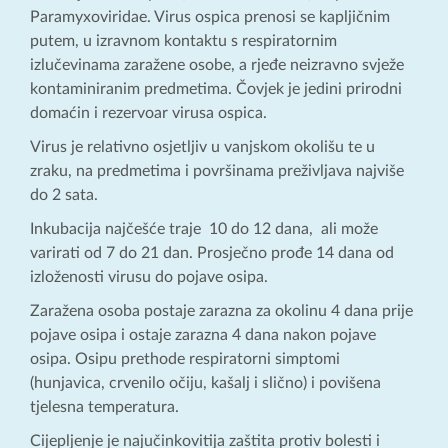
Paramyxoviridae. Virus ospica prenosi se kapljičnim
putem, u izravnom kontaktu s respiratornim
izlučevinama zaražene osobe, a rjeđe neizravno svježe
kontaminiranim predmetima. Čovjek je jedini prirodni
domaćin i rezervoar virusa ospica.
Virus je relativno osjetljiv u vanjskom okolišu te u
zraku, na predmetima i površinama preživljava najviše
do 2 sata.
Inkubacija najčešće traje 10 do 12 dana, ali može
varirati od 7 do 21 dan. Prosječno prođe 14 dana od
izloženosti virusu do pojave osipa.
Zaražena osoba postaje zarazna za okolinu 4 dana prije
pojave osipa i ostaje zarazna 4 dana nakon pojave
osipa. Osipu prethode respiratorni simptomi
(hunjavica, crvenilo očiju, kašalj i slično) i povišena
tjelesna temperatura.
Cijepljenje je najučinkovitija zaštita protiv bolesti i