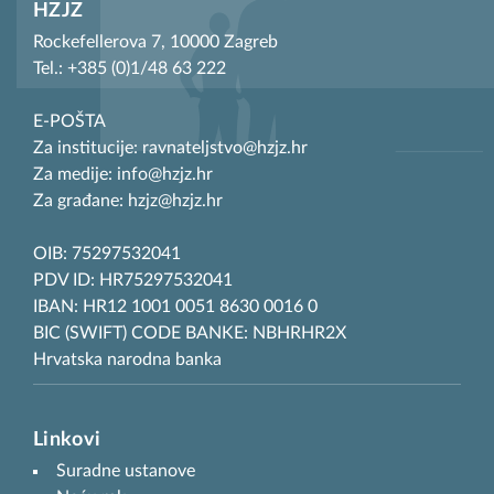
HZJZ
Rockefellerova 7, 10000 Zagreb
Tel.: +385 (0)1/48 63 222
E-POŠTA
Za institucije: ravnateljstvo@hzjz.hr
Za medije: info@hzjz.hr
Za građane: hzjz@hzjz.hr
OIB: 75297532041
PDV ID: HR75297532041
IBAN: HR12 1001 0051 8630 0016 0
BIC (SWIFT) CODE BANKE: NBHRHR2X
Hrvatska narodna banka
Linkovi
Suradne ustanove