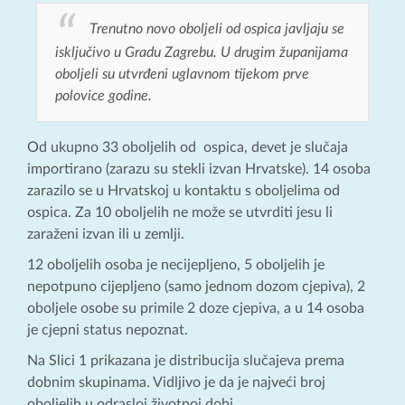
Trenutno novo oboljeli od ospica javljaju se
isključivo u Gradu Zagrebu. U drugim županijama
oboljeli su utvrđeni uglavnom tijekom prve
polovice godine.
Od ukupno 33 oboljelih od ospica, devet je slučaja
importirano (zarazu su stekli izvan Hrvatske). 14 osoba
zarazilo se u Hrvatskoj u kontaktu s oboljelima od
ospica. Za 10 oboljelih ne može se utvrditi jesu li
zaraženi izvan ili u zemlji.
12 oboljelih osoba je necijepljeno, 5 oboljelih je
nepotpuno cijepljeno (samo jednom dozom cjepiva), 2
oboljele osobe su primile 2 doze cjepiva, a u 14 osoba
je cjepni status nepoznat.
Na Slici 1 prikazana je distribucija slučajeva prema
dobnim skupinama. Vidljivo je da je najveći broj
oboljelih u odrasloj životnoj dobi.