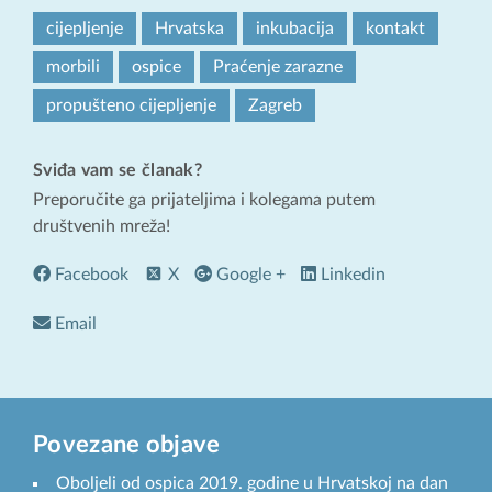
cijepljenje
Hrvatska
inkubacija
kontakt
morbili
ospice
Praćenje zarazne
propušteno cijepljenje
Zagreb
Sviđa vam se članak?
Preporučite ga prijateljima i kolegama putem
društvenih mreža!
Facebook
X
Google +
Linkedin
Email
Povezane objave
Oboljeli od ospica 2019. godine u Hrvatskoj na dan