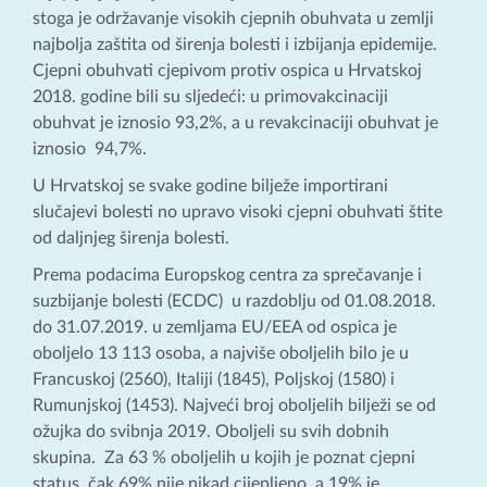
stoga je održavanje visokih cjepnih obuhvata u zemlji
najbolja zaštita od širenja bolesti i izbijanja epidemije.
Cjepni obuhvati cjepivom protiv ospica u Hrvatskoj
2018. godine bili su sljedeći: u primovakcinaciji
obuhvat je iznosio 93,2%, a u revakcinaciji obuhvat je
iznosio 94,7%.
U Hrvatskoj se svake godine bilježe importirani
slučajevi bolesti no upravo visoki cjepni obuhvati štite
od daljnjeg širenja bolesti.
Prema podacima Europskog centra za sprečavanje i
suzbijanje bolesti (ECDC) u razdoblju od 01.08.2018.
do 31.07.2019. u zemljama EU/EEA od ospica je
oboljelo 13 113 osoba, a najviše oboljelih bilo je u
Francuskoj (2560), Italiji (1845), Poljskoj (1580) i
Rumunjskoj (1453). Najveći broj oboljelih bilježi se od
ožujka do svibnja 2019. Oboljeli su svih dobnih
skupina. Za 63 % oboljelih u kojih je poznat cjepni
status, čak 69% nije nikad cijepljeno, a 19% je