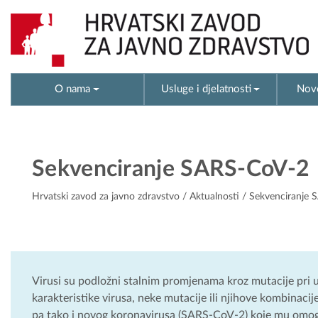
O nama
Usluge i djelatnosti
Novo
Sekvenciranje SARS-CoV-2
Hrvatski zavod za javno zdravstvo
/
Aktualnosti
/ Sekvenciranje 
Virusi su podložni stalnim promjenama kroz mutacije pri 
karakteristike virusa, neke mutacije ili njihove kombinaci
pa tako i novog koronavirusa (SARS-CoV-2) koje mu omogu