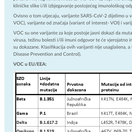
kliničke slike i/ili izbjegavanje postojećeg imunološkog o
Ovisno o tom utjecaju, varijante SARS-CoV-2 dijelimo u var
VOC), varijante od značaja (variant of interest- VOI) i va
VOC su one varijante za koje postoje jasni dokazi da muta
virusa, težinu bolesti i/ili imuni odgovor te će vjerojatno
su dokazane. Klasifikacija ovih varijanti nije usaglašena, 
Disease Prevention and Control).
VOC u EU/EEA: