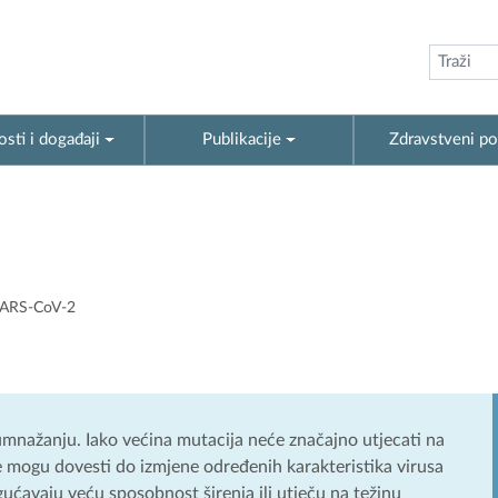
sti i događaji
Publikacije
Zdravstveni po
SARS-CoV-2
umnažanju. Iako većina mutacija neće značajno utjecati na
je mogu dovesti do izmjene određenih karakteristika virusa
ćavaju veću sposobnost širenja ili utječu na težinu