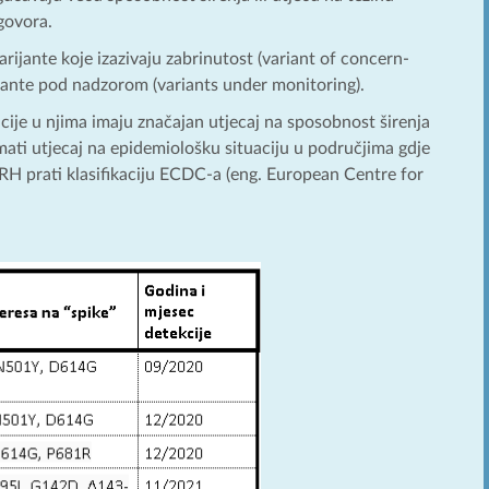
dgovora.
ijante koje izazivaju zabrinutost (variant of concern-
rijante pod nadzorom (variants under monitoring).
cije u njima imaju značajan utjecaj na sposobnost širenja
 imati utjecaj na epidemiološku situaciju u područjima gdje
a RH prati klasifikaciju ECDC-a (eng. European Centre for