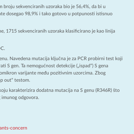
 broju sekvenciranih uzoraka bio je 56,4%, da bi u
nte dosegao 98,9% i tako gotovo u potpunosti istisnuo
, 1715 sekvenciranih uzoraka klasificirano je kao linija
OC.
genu. Navedena mutacija ključna je za PCR probirni test koji
ati S gen. Ta nemogućnost detekcije („ispad“) S gena
r omikron varijante među pozitivnim uzorcima. Zbog
op out“ testom.
oju karakterizira dodatna mutacija na S genu (R346R) što
g imunog odgovora.
iants-concern