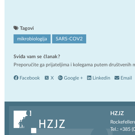
Tagovi
mikrobiologija
SARS-COV2
Sviđa vam se članak?
Preporučite ga prijateljima i kolegama putem društvenih 
Facebook
X
Google +
Linkedin
Email
HZJZ
Rockefeller
Tel.: +385 