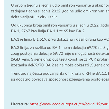
U prvom tjednu siječnja udio omikron varijante u ukupnom
zadnjem tjednu siječnja 2022. godine udio omikron varija
delta varijantu iz cirkulacije.
Od ukupnog broja omikron varijanti u siječnju 2022. godine
BA.1, 2767 kao linija BA.1.1 te 65 kao BA.2.
BA.1 je linija B.1.519, prva dokazana i klasificirana kao V
BA.2 linija, za razliku od BA.1, nema deleciju 69/70 na S 
zbog postojanja delecije 69/70 nije u mogućnosti detektir
(SGDT-eng. S gene drop out test) koristi se za PCR probi
izostanka del69/70, BA.2 se ne može dokazati „S gene dr
Trenutno najčešća podvarijanta omikrona u RH je BA.1.1 k
joj dodatno povećava sposobnost izbjegavanja postojeće
Literatura:
https://www.ecdc.europa.eu/en/covid-19/var