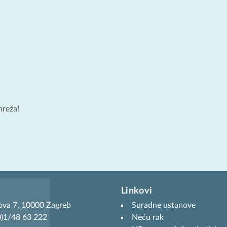
mreža!
Linkovi
ova 7, 10000 Zagreb
Suradne ustanove
(0)1/48 63 222
Neću rak