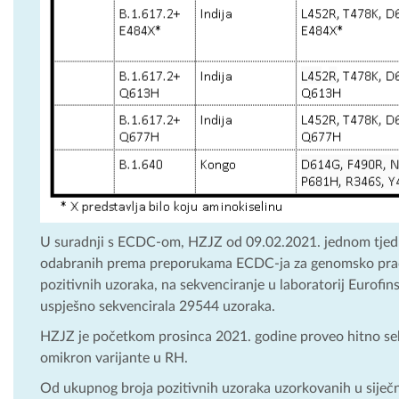
U suradnji s ECDC-om, HZJZ od 09.02.2021. jednom tjedno š
odabranih prema preporukama ECDC-ja za genomsko praćen
pozitivnih uzoraka, na sekvenciranje u laboratorij Eurofi
uspješno sekvencirala 29544 uzoraka.
HZJZ je početkom prosinca 2021. godine proveo hitno sek
omikron varijante u RH.
Od ukupnog broja pozitivnih uzoraka uzorkovanih u siječn