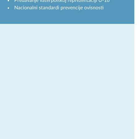
Predavanje vaterpolskoj reprezentaciji U-16
Nacionalni standardi prevencije ovisnosti