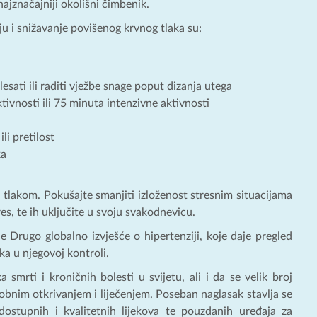
 najznačajniji okolišni čimbenik.
u i snižavanje povišenog krvnog tlaka su:
 plesati ili raditi vježbe snage poput dizanja utega
vnosti ili 75 minuta intenzivne aktivnosti
li pretilost
ka
 tlakom. Pokušajte smanjiti izloženost stresnim situacijama
es, te ih uključite u svoju svakodnevicu.
e Drugo globalno izvješće o hipertenziji, koje daje pregled
a u njegovoj kontroli.
 smrti i kroničnih bolesti u svijetu, ali i da se velik broj
odobnim otkrivanjem i liječenjem. Poseban naglasak stavlja se
dostupnih i kvalitetnih lijekova te pouzdanih uređaja za