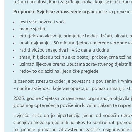
težinu i pretilost, kao i zagađenje zraka, koje se ističe kao
Preporuke Svjetske zdravstvene organizacije
za prevencij
jesti više povrća i voća
manje sjediti
biti tjelesno aktivniji, primjerice hodati, trčati, plivati,
imati najmanje 150 minuta tjedno umjerene aerobne akti
raditi vježbe snage dva ili više dana u tjednu
smanjiti tjelesnu težinu ako postoji prekomjerna težina i
uzimati lijekove prema uputama zdravstvenog djelatni
redovito dolaziti na liječničke preglede
Izloženost stresu također je povezana s povišenim krvnim
– nađite aktivnosti koje vas opuštaju i pomažu smanjiti str
2025. godine Svjetska zdravstvena organizacija objavila j
globalnog opterećenja povišenim krvnim tlakom te napretk
Izvješće ističe da je hipertenzija jedan od vodećih uzroka
slučajeva može spriječiti ili učinkovito kontrolirati prav
na jačanje primarne zdravstvene zaštite, osiguravanje 