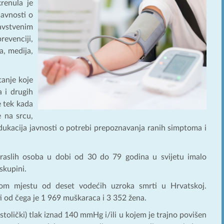
krenula je
javnosti o
vstvenim
evenciji,
a, medija,
tanje koje
a i drugih
e tek kada
e na srcu,
edukacija javnosti o potrebi prepoznavanja ranih simptoma i
draslih osoba u dobi od 30 do 79 godina u svijetu imalo
skupini.
gom mjestu od deset vodećih uzroka smrti u Hrvatskoj.
i od čega je 1 969 muškaraca i 3 352 žena.
istolički) tlak iznad 140 mmHg i/ili u kojem je trajno povišen