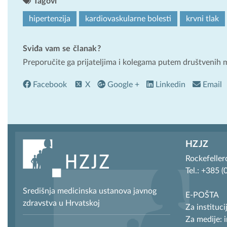
Tagovi
hipertenzija
kardiovaskularne bolesti
krvni tlak
Sviđa vam se članak?
Preporučite ga prijateljima i kolegama putem društvenih 
Facebook
X
Google +
Linkedin
Email
HZJZ
Rockefeller
Tel.: +385 
Središnja medicinska ustanova javnog
E-POŠTA
zdravstva u Hrvatskoj
Za instituci
Za medije: 