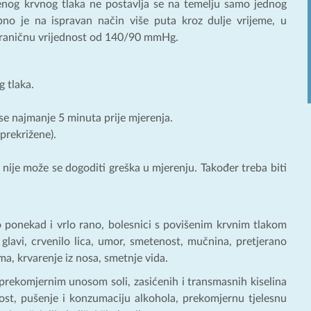
šenog krvnog tlaka ne postavlja se na temelju samo jednog
bno je na ispravan način više puta kroz dulje vrijeme, u
e graničnu vrijednost od 140/90 mmHg.
g tlaka.
se najmanje 5 minuta prije mjerenja.
prekrižene).
 nije može se dogoditi greška u mjerenju. Također treba biti
ponekad i vrlo rano, bolesnici s povišenim krvnim tlakom
u glavi, crvenilo lica, umor, smetenost, mučnina, pretjerano
ma, krvarenje iz nosa, smetnje vida.
prekomjernim unosom soli, zasićenih i transmasnih kiselina
ost, pušenje i konzumaciju alkohola, prekomjernu tjelesnu