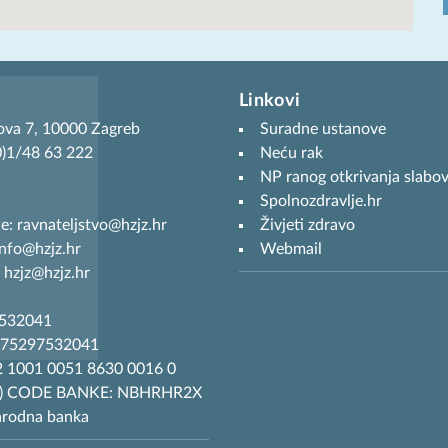
Linkovi
ova 7, 10000 Zagreb
Suradne ustanove
(0)1/48 63 222
Neću rak
NP ranog otkrivanja slabov
Spolnozdravlje.hr
je: ravnateljstvo@hzjz.hr
Živjeti zdravo
info@hzjz.hr
Webmail
 hzjz@hzjz.hr
7532041
R75297532041
 1001 0051 8630 0016 0
T) CODE BANKE: NBHRHR2X
arodna banka