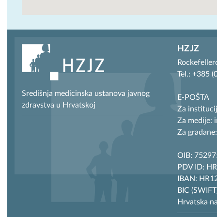
HZJZ
Rockefeller
Tel.: +385 
Središnja medicinska ustanova javnog
E-POŠTA
zdravstva u Hrvatskoj
Za instituci
Za medije: 
Za građane:
OIB: 7529
PDV ID: H
IBAN: HR12
BIC (SWIF
Hrvatska n