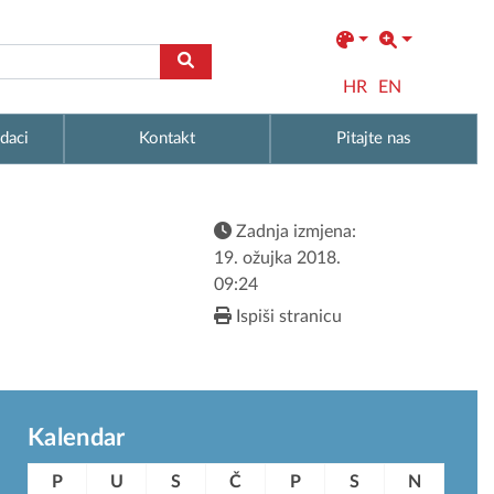
HR
EN
daci
Kontakt
Pitajte nas
Zadnja izmjena:
19. ožujka 2018.
09:24
Ispiši stranicu
Kalendar
P
U
S
Č
P
S
N