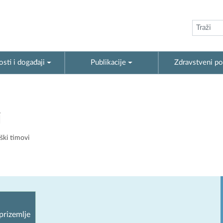
sti i događaji
Publikacije
Zdravstveni po
i
ški timovi
prizemlje