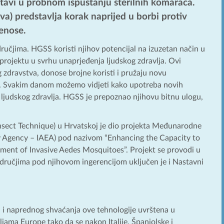
ustavi u probnom ispuštanju sterilnih komaraca.
a) predstavlja korak naprijed u borbi protiv
renose.
dručjima. HGSS koristi njihov potencijal na izuzetan način u
 projektu u svrhu unaprjeđenja ljudskog zdravlja. Ovi
 zdravstva, donose brojne koristi i pružaju novu
udi. Svakim danom možemo vidjeti kako upotreba novih
ju ljudskog zdravlja. HGSS je prepoznao njihovu bitnu ulogu,
Insect Technique) u Hrvatskoj je dio projekta Međunarodne
gy Agency – IAEA) pod nazivom “Enhancing the Capacity to
ement of Invasive Aedes Mosquitoes”. Projekt se provodi u
dručjima pod njihovom ingerencijom uključen je i Nastavni
a i naprednog shvaćanja ove tehnologije uvrštena u
jama Europe tako da se nakon Italije, Španjolske i