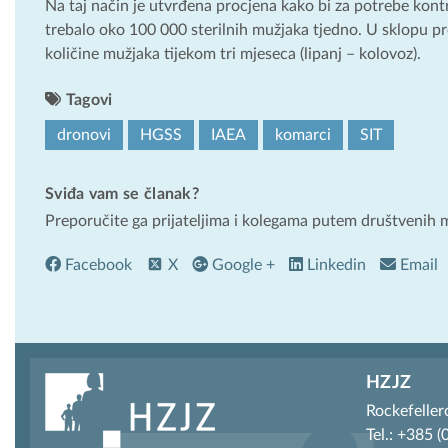
Na taj način je utvrđena procjena kako bi za potrebe kon
trebalo oko 100 000 sterilnih mužjaka tjedno. U sklopu pr
količine mužjaka tijekom tri mjeseca (lipanj – kolovoz).
Tagovi
dronovi
HGSS
IAEA
komarci
SIT
Sviđa vam se članak?
Preporučite ga prijateljima i kolegama putem društvenih 
Facebook
X
Google +
Linkedin
Email
HZJZ
Rockefeller
Tel.: +385 