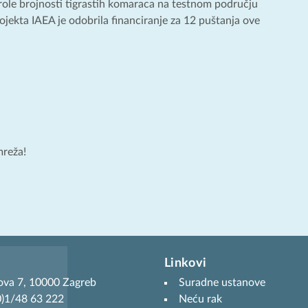
trole brojnosti tigrastih komaraca na testnom području
ojekta IAEA je odobrila financiranje za 12 puštanja ove
mreža!
Linkovi
ova 7, 10000 Zagreb
Suradne ustanove
(0)1/48 63 222
Neću rak