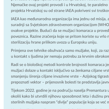
Njemačke ovaj projekt provodi i u Hrvatskoj, te paralelno
projekta Hrvatskoj su od strane IAEA pokriveni svi troškov
IAEA kao međunarodna organizacija ima jednu od misija, a t
suradnji sa Svjetskom zdravstvenom organizacijom (WHO) 
ovakve projekte. Budući da se mužjaci komaraca u provedbi
poveznica. Razine zračenja koje se pritom koriste su vrlo n
sterilizaciju hrane prilikom uvoza u Europsku uniju.
Primjena ove tehnike obuhvaća samo mužjake, koji, za razli
u kontakt s ljudima jer nemaju potrebu za krvnim obrokom 
Radi se o biološkoj metodi kontrole brojnosti komaraca jer s
mužjaci dolaze u kontakt isključivo sa ženkama ciljane vrs
smanjenju širenja ciljane invazivne vrste – Azijskog tigr
prepoznati vektor – prijenosnik bolesti te predstavlja ja
Tijekom 2022. godine je na području naselja Premantura u 
okoliš kako bi utvrdili njihovu sposobnost leta i dužinu prež
sterilnih mužjaka naspram “divlje” populacije koja se već 