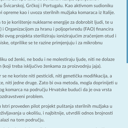
 u Švicarskoj, Grčkoj i Portugalu. Kao aktivnom sudioniku
i opreme kao i uvoza sterilnih mužjaka komaraca iz Italije.
o je korištenje nuklearne energije za dobrobit ljudi, te u
i Organizacijom za hranu i poljoprivredu (FAO) financira
 ovog projekta steriliziraju ionizirajućim zračenjem otud i
iske, otprilike se te razine primjenjuju i za mikrobnu
ku od ženki, ne bodu i ne molestiraju ljude, niti ne dolaze
(koji treba isključivo ženkama za proizvodnju jaja).
e ne koriste niti pesticidi, niti genetička modifikacija, a
te, niti jedne druge. Zato bi ova metoda, mogla doprinijeti u
astog komarca na području Hrvatske budući da je ova vrsta
vnozdravstveni problem.
Istri proveden pilot projekt puštanja sterilnih mužjaka u
ivljavanja u okolišu, i najbitnije, utvrdili odnos brojnosti
nalazi na tom području.