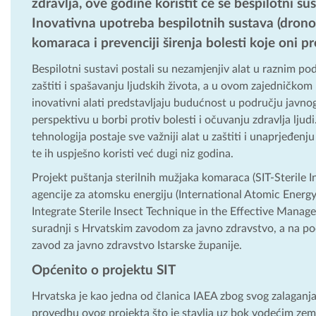
zdravlja, ove godine koristit će se bespilotni s
Inovativna upotreba bespilotnih sustava (dronov
komaraca i prevenciji širenja bolesti koje oni p
Bespilotni sustavi postali su nezamjenjiv alat u raznim po
zaštiti i spašavanju ljudskih života, a u ovom zajedničkom
inovativni alati predstavljaju budućnost u području javnog
perspektivu u borbi protiv bolesti i očuvanju zdravlja lj
tehnologija postaje sve važniji alat u zaštiti i unaprjeđen
te ih uspješno koristi već dugi niz godina.
Projekt puštanja sterilnih mužjaka komaraca (SIT-Sterile 
agencije za atomsku energiju (International Atomic Ener
Integrate Sterile Insect Technique in the Effective Manag
suradnji s Hrvatskim zavodom za javno zdravstvo, a na po
zavod za javno zdravstvo Istarske županije.
Općenito o projektu SIT
Hrvatska je kao jedna od članica IAEA zbog svog zalaganj
provedbu ovog projekta što je stavlja uz bok vodećim zeml