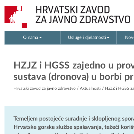
O nama
Usluge i djelatnosti
Novo
HZJZ i HGSS zajedno u prov
sustava (dronova) u borbi p
Hrvatski zavod za javno zdravstvo
/
Aktualnosti
/ HZJZ i HGSS zaj
Temeljem postojeće suradnje i sklopljenog spo
Hrvatske gorske službe spašavanja, težeći kori