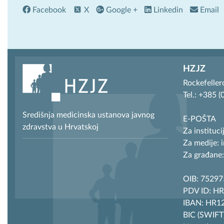
Facebook
X
Google +
Linkedin
Email
HZJZ
Rockefeller
Tel.: +385 
Središnja medicinska ustanova javnog
E-POŠTA
zdravstva u Hrvatskoj
Za instituci
Za medije: 
Za građane:
OIB: 7529
PDV ID: H
IBAN: HR12
BIC (SWIF