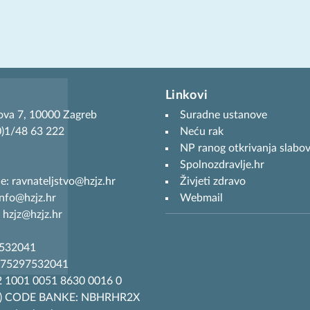
Linkovi
ova 7, 10000 Zagreb
Suradne ustanove
(0)1/48 63 222
Neću rak
NP ranog otkrivanja slabov
Spolnozdravlje.hr
je: ravnateljstvo@hzjz.hr
Živjeti zdravo
info@hzjz.hr
Webmail
 hzjz@hzjz.hr
7532041
R75297532041
 1001 0051 8630 0016 0
T) CODE BANKE: NBHRHR2X