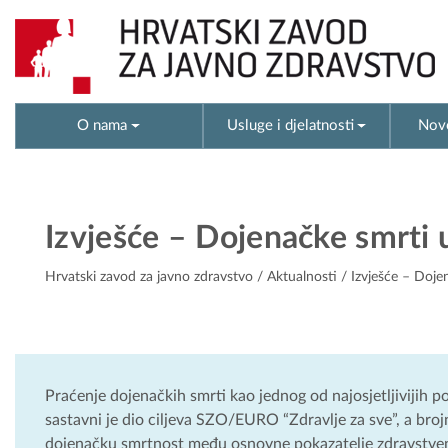
O nama
Usluge i djelatnosti
Novo
Izvješće – Dojenačke smrti 
Hrvatski zavod za javno zdravstvo
/
Aktualnosti
/ Izvješće – Doje
Praćenje dojenačkih smrti kao jednog od najosjetljivijih p
sastavni je dio ciljeva SZO/EURO “Zdravlje za sve”, a br
dojenačku smrtnost među osnovne pokazatelje zdravstven