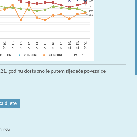
021. godinu dostupno je putem sljedeće poveznice:
a dijete
mreža!