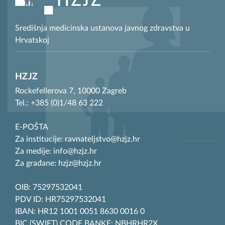
Središnja medicinska ustanova javnog zdravstva u
Hrvatskoj
HZJZ
Rockefellerova 7, 10000 Zagreb
Tel.: +385 (0)1/48 63 222
E-POŠTA
Za institucije: ravnateljstvo@hzjz.hr
Za medije: info@hzjz.hr
Za građane: hzjz@hzjz.hr
OIB: 75297532041
PDV ID: HR75297532041
IBAN: HR12 1001 0051 8630 0016 0
BIC (SWIFT) CODE BANKE: NBHRHR2X