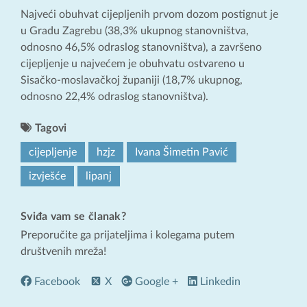
Najveći obuhvat cijepljenih prvom dozom postignut je
u Gradu Zagrebu (38,3% ukupnog stanovništva,
odnosno 46,5% odraslog stanovništva), a završeno
cijepljenje u najvećem je obuhvatu ostvareno u
Sisačko-moslavačkoj županiji (18,7% ukupnog,
odnosno 22,4% odraslog stanovništva).
Tagovi
cijepljenje
hzjz
Ivana Šimetin Pavić
izvješće
lipanj
Sviđa vam se članak?
Preporučite ga prijateljima i kolegama putem
društvenih mreža!
Facebook
X
Google +
Linkedin