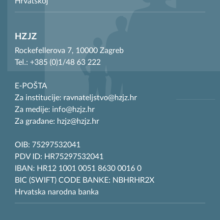
Hrvatskoj
HZJZ
Rockefellerova 7, 10000 Zagreb
Tel.: +385 (0)1/48 63 222
E-POŠTA
Za institucije: ravnateljstvo@hzjz.hr
Za medije: info@hzjz.hr
Za građane: hzjz@hzjz.hr
OIB: 75297532041
PDV ID: HR75297532041
IBAN: HR12 1001 0051 8630 0016 0
BIC (SWIFT) CODE BANKE: NBHRHR2X
Hrvatska narodna banka