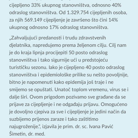
cijepljeno 33% ukupnog stanovništva, odnosno 40%
odraslog stanovništva. Od 1.329.754 cijepljenih osoba,
za njih 569.149 cijepljenje je završeno što čini 14%
ukupnog odnosno 17% odraslog stanovništva.
„Zahvaljujući predanosti i trudu zdravstvenih
djelatnika, napredujemo prema željenom cilju. Cilj nam
je do kraja lipnja procijepiti 50 posto odraslog
stanovništva i tako sigurnije ući u predstojeću
turističku sezonu. Iako je cijepljeno 40 posto odraslog
stanovništva i epidemiološke prilike su nešto povoljnije,
bitno je napomenuti kako epidemija još traje i ne
smijemo se opuštati. Unatoč toplom vremenu, virus se i
dalje širi. Ovom prigodom pozivamo sve građane da se
prijave za cijepljenje i ne odgađaju prijavu. Omogućeno
je dovoljno cjepiva za sve i cijepljenje je jedini način da
suzbijemo prijenos zaraze i tako zaštitimo
najugroženije.“, izjavila je prim. dr. sc. Ivana Pavić
Šimetin, dr. med.