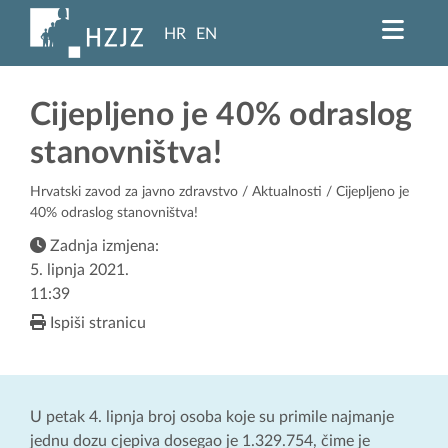
HR
EN
Cijepljeno je 40% odraslog
stanovništva!
Hrvatski zavod za javno zdravstvo
/
Aktualnosti
/ Cijepljeno je
40% odraslog stanovništva!
Zadnja izmjena:
5. lipnja 2021.
11:39
Ispiši stranicu
U petak 4. lipnja broj osoba koje su primile najmanje
jednu dozu cjepiva dosegao je 1.329.754, čime je