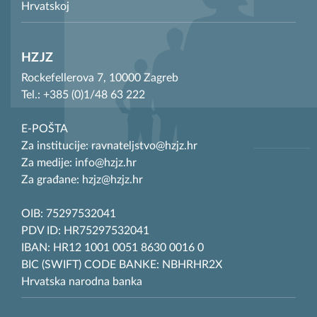
Hrvatskoj
HZJZ
Rockefellerova 7, 10000 Zagreb
Tel.: +385 (0)1/48 63 222
E-POŠTA
Za institucije: ravnateljstvo@hzjz.hr
Za medije: info@hzjz.hr
Za građane: hzjz@hzjz.hr
OIB: 75297532041
PDV ID: HR75297532041
IBAN: HR12 1001 0051 8630 0016 0
BIC (SWIFT) CODE BANKE: NBHRHR2X
Hrvatska narodna banka