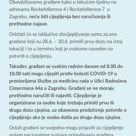
Obavještavamo građane kako u tekućem tjednu na
adresama Rockefellerova 4 i Rockefellerova 7 u
Zagrebu,
neće biti cijepljenja bez naručivanja ili
prethodne najave
.
Održati će se isključivo docijepljivanje samo za one
građane koji su 28.6. – 30.6. primili prvu dozu na istoj
lokaciji i to u terminu koji je svakome naveden na
potvrdi o cijepljenju.
Također, građani se svakim radnim danom od 8.00 do
18.00 sati mogu cijepiti protiv bolesti COVID-19 u
prostorijama Službe za medicinu rada u Ulici Radoslava
Cimermana 64a u Zagrebu. Građani se ne moraju
prethodno naručiti ili najaviti. Cijepljenje je
organizirano za osobe koje trebaju primiti prvu ili
drugu dozu cjepiva, uz obavezno predočenje potvrde o
cijepljenju ako je osoba došla po drugu dozu cjepiva
.
Ostali građani se svejedno mogu prijaviti za cijepljenje
putem nacionalnog sustava prijavljivanja građana