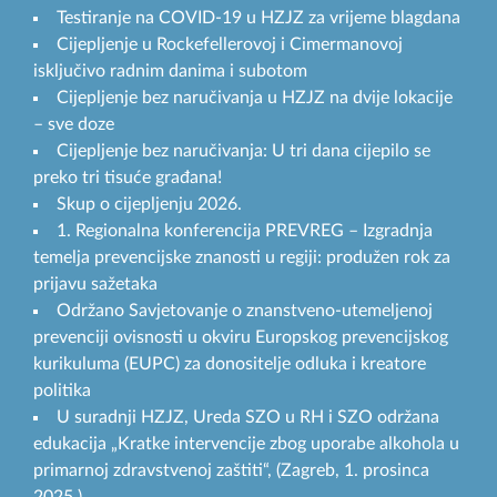
Testiranje na COVID-19 u HZJZ za vrijeme blagdana
Cijepljenje u Rockefellerovoj i Cimermanovoj
isključivo radnim danima i subotom
Cijepljenje bez naručivanja u HZJZ na dvije lokacije
– sve doze
Cijepljenje bez naručivanja: U tri dana cijepilo se
preko tri tisuće građana!
Skup o cijepljenju 2026.
1. Regionalna konferencija PREVREG – Izgradnja
temelja prevencijske znanosti u regiji: produžen rok za
prijavu sažetaka
Održano Savjetovanje o znanstveno-utemeljenoj
prevenciji ovisnosti u okviru Europskog prevencijskog
kurikuluma (EUPC) za donositelje odluka i kreatore
politika
U suradnji HZJZ, Ureda SZO u RH i SZO održana
edukacija „Kratke intervencije zbog uporabe alkohola u
primarnoj zdravstvenoj zaštiti“, (Zagreb, 1. prosinca
2025.)