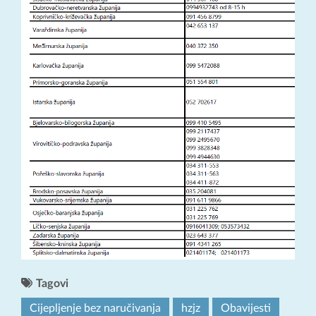
Tagovi
Cijepljenje bez naručivanja
hzjz
Obavijesti