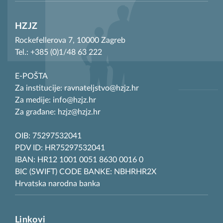
HZJZ
Rockefellerova 7, 10000 Zagreb
Tel.: +385 (0)1/48 63 222
E-POŠTA
Za institucije: ravnateljstvo@hzjz.hr
Za medije: info@hzjz.hr
Za građane: hzjz@hzjz.hr
OIB: 75297532041
PDV ID: HR75297532041
IBAN: HR12 1001 0051 8630 0016 0
BIC (SWIFT) CODE BANKE: NBHRHR2X
Hrvatska narodna banka
Linkovi