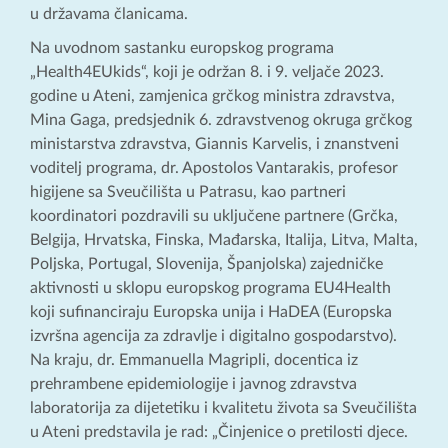
u državama članicama.
Na uvodnom sastanku europskog programa
„Health4EUkids“, koji je održan 8. i 9. veljače 2023.
godine u Ateni, zamjenica grčkog ministra zdravstva,
Mina Gaga, predsjednik 6. zdravstvenog okruga grčkog
ministarstva zdravstva, Giannis Karvelis, i znanstveni
voditelj programa, dr. Apostolos Vantarakis, profesor
higijene sa Sveučilišta u Patrasu, kao partneri
koordinatori pozdravili su uključene partnere (Grčka,
Belgija, Hrvatska, Finska, Mađarska, Italija, Litva, Malta,
Poljska, Portugal, Slovenija, Španjolska) zajedničke
aktivnosti u sklopu europskog programa EU4Health
koji sufinanciraju Europska unija i HaDEA (Europska
izvršna agencija za zdravlje i digitalno gospodarstvo).
Na kraju, dr. Emmanuella Magripli, docentica iz
prehrambene epidemiologije i javnog zdravstva
laboratorija za dijetetiku i kvalitetu života sa Sveučilišta
u Ateni predstavila je rad: „Činjenice o pretilosti djece.