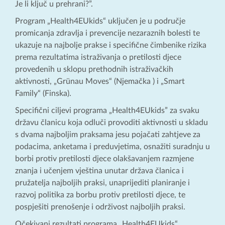
Je li ključ u prehrani?”.
Program „Health4EUkids“ uključen je u područje
promicanja zdravlja i prevencije nezaraznih bolesti te
ukazuje na najbolje prakse i specifične čimbenike rizika
prema rezultatima istraživanja o pretilosti djece
provedenih u sklopu prethodnih istraživačkih
aktivnosti, „Grünau Moves“ (Njemačka ) i „Smart
Family“ (Finska).
Specifični ciljevi programa „Health4EUkids” za svaku
državu članicu koja odluči provoditi aktivnosti u skladu
s dvama najboljim praksama jesu pojačati zahtjeve za
podacima, anketama i preduvjetima, osnažiti suradnju u
borbi protiv pretilosti djece olakšavanjem razmjene
znanja i učenjem vještina unutar država članica i
pružatelja najboljih praksi, unaprijediti planiranje i
razvoj politika za borbu protiv pretilosti djece, te
pospješiti prenošenje i održivost najboljih praksi.
Očekivani rezultati programa „Health4EUkids“