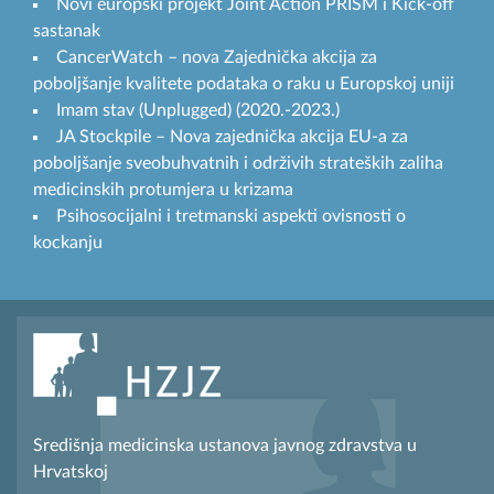
Novi europski projekt Joint Action PRISM i Kick-off
sastanak
CancerWatch – nova Zajednička akcija za
poboljšanje kvalitete podataka o raku u Europskoj uniji
Imam stav (Unplugged) (2020.-2023.)
JA Stockpile – Nova zajednička akcija EU-a za
poboljšanje sveobuhvatnih i održivih strateških zaliha
medicinskih protumjera u krizama
Psihosocijalni i tretmanski aspekti ovisnosti o
kockanju
Središnja medicinska ustanova javnog zdravstva u
Hrvatskoj