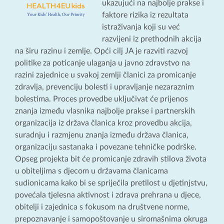
ukazujući na najbolje prakse i
faktore rizika iz rezultata
istraživanja koji su već
razvijeni iz prethodnih akcija
na širu razinu i zemlje. Opći cilj JA je razviti razvoj
politike za poticanje ulaganja u javno zdravstvo na
razini zajednice u svakoj zemlji članici za promicanje
zdravlja, prevenciju bolesti i upravljanje nezaraznim
bolestima. Proces provedbe uključivat će prijenos
znanja između vlasnika najbolje prakse i partnerskih
organizacija iz država članica kroz provedbu akcija,
suradnju i razmjenu znanja između država članica,
organizaciju sastanaka i povezane tehničke podrške.
Opseg projekta bit će promicanje zdravih stilova života
u obiteljima s djecom u državama članicama
sudionicama kako bi se spriječila pretilost u djetinjstvu,
povećala tjelesna aktivnost i zdrava prehrana u djece,
obitelji i zajednica s fokusom na društvene norme,
prepoznavanje i samopoštovanje u siromašnima okruga