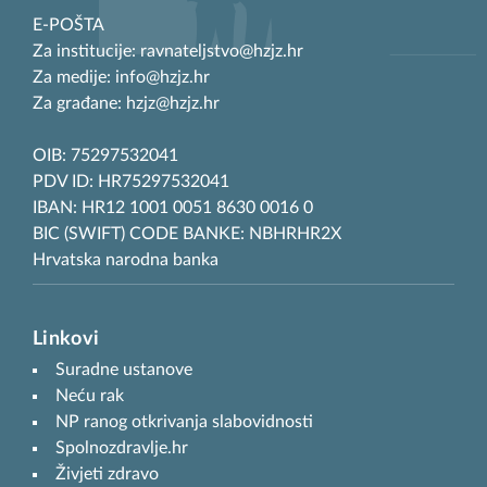
E-POŠTA
Za institucije: ravnateljstvo@hzjz.hr
Za medije: info@hzjz.hr
Za građane: hzjz@hzjz.hr
OIB: 75297532041
PDV ID: HR75297532041
IBAN: HR12 1001 0051 8630 0016 0
BIC (SWIFT) CODE BANKE: NBHRHR2X
Hrvatska narodna banka
Linkovi
Suradne ustanove
Neću rak
NP ranog otkrivanja slabovidnosti
Spolnozdravlje.hr
Živjeti zdravo