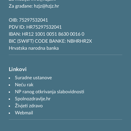
Za građane: hzjz@hzjz.hr
OIB: 75297532041
PDV ID: HR75297532041
IBAN: HR12 1001 0051 8630 0016 0
BIC (SWIFT) CODE BANKE: NBHRHR2X
Hrvatska narodna banka
Linkovi
Suradne ustanove
Neću rak
NP ranog otkrivanja slabovidnosti
Spolnozdravlje.hr
Živjeti zdravo
Webmail