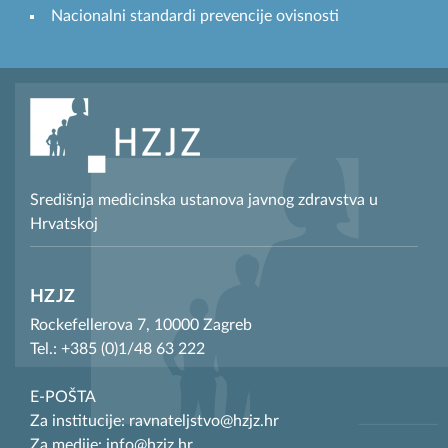
Nacionalni standardi prevencije ovisnosti
Središnja medicinska ustanova javnog zdravstva u
Hrvatskoj
HZJZ
Rockefellerova 7, 10000 Zagreb
Tel.: +385 (0)1/48 63 222
E-POŠTA
Za institucije: ravnateljstvo@hzjz.hr
Za medije: info@hzjz.hr