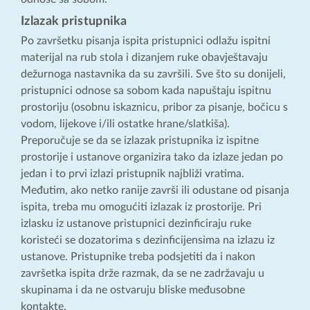
Izlazak pristupnika
Po završetku pisanja ispita pristupnici odlažu ispitni
materijal na rub stola i dizanjem ruke obavještavaju
dežurnoga nastavnika da su završili. Sve što su donijeli,
pristupnici odnose sa sobom kada napuštaju ispitnu
prostoriju (osobnu iskaznicu, pribor za pisanje, bočicu s
vodom, lijekove i/ili ostatke hrane/slatkiša).
Preporučuje se da se izlazak pristupnika iz ispitne
prostorije i ustanove organizira tako da izlaze jedan po
jedan i to prvi izlazi pristupnik najbliži vratima.
Međutim, ako netko ranije završi ili odustane od pisanja
ispita, treba mu omogućiti izlazak iz prostorije. Pri
izlasku iz ustanove pristupnici dezinficiraju ruke
koristeći se dozatorima s dezinficijensima na izlazu iz
ustanove. Pristupnike treba podsjetiti da i nakon
završetka ispita drže razmak, da se ne zadržavaju u
skupinama i da ne ostvaruju bliske međusobne
kontakte.