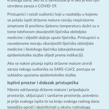
kratkoga daha, ako su u samoizolaciji ili ako je kod njih
utvrđena zaraza s COVID-19.
Pristupnici i ostali sudionici koji u razdoblju u kojemu
se polažu ispiti državne mature razviju respiratorne
simptome ili povišenu tjelesnu temperaturu dužni su o
tome telefonom obavijestiti liječnika obiteljske
medicine i slijediti daljnje upute liječnika. Pristupnici o
navedenome moraju obavijestiti liječnika obiteljske
medicine i školskoga liječnika (obavještavanje
epidemiološke službe slijedi prema indikaciji).
Ako se nakon pisanja ispita državne mature utvrdi
zaraza nekoga sudionika sa SARS-CoV2, postupa se
sukladno uputama epidemiološke službe.
Ispitni prostor i dolazak pristupnika
Mjesto održavanja državne mature i pripadajuće
prostorije, uključujući i sanitarne prostorije, potrebno
je prije svakoga ispita te na kraju svakoga radnog dana
temeljito oprati i dezinficirati u okviru rutinskoga