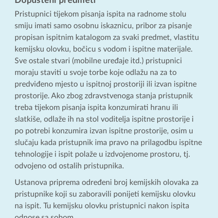
Dopušteni predmeti
Pristupnici tijekom pisanja ispita na radnome stolu
smiju imati samo osobnu iskaznicu, pribor za pisanje
propisan ispitnim katalogom za svaki predmet, vlastitu
kemijsku olovku, bočicu s vodom i ispitne materijale.
Sve ostale stvari (mobilne uređaje itd.) pristupnici
moraju staviti u svoje torbe koje odlažu na za to
predviđeno mjesto u ispitnoj prostoriji ili izvan ispitne
prostorije. Ako zbog zdravstvenoga stanja pristupnik
treba tijekom pisanja ispita konzumirati hranu ili
slatkiše, odlaže ih na stol voditelja ispitne prostorije i
po potrebi konzumira izvan ispitne prostorije, osim u
slučaju kada pristupnik ima pravo na prilagodbu ispitne
tehnologije i ispit polaže u izdvojenome prostoru, tj.
odvojeno od ostalih pristupnika.
Ustanova priprema određeni broj kemijskih olovaka za
pristupnike koji su zaboravili ponijeti kemijsku olovku
na ispit. Tu kemijsku olovku pristupnici nakon ispita
odnose sa sobom.