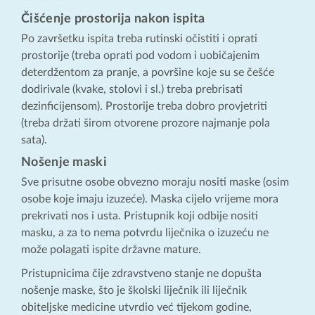
Čišćenje prostorija nakon ispita
Po završetku ispita treba rutinski očistiti i oprati
prostorije (treba oprati pod vodom i uobičajenim
deterdžentom za pranje, a površine koje su se češće
dodirivale (kvake, stolovi i sl.) treba prebrisati
dezinficijensom). Prostorije treba dobro provjetriti
(treba držati širom otvorene prozore najmanje pola
sata).
Nošenje maski
Sve prisutne osobe obvezno moraju nositi maske (osim
osobe koje imaju izuzeće). Maska cijelo vrijeme mora
prekrivati nos i usta. Pristupnik koji odbije nositi
masku, a za to nema potvrdu liječnika o izuzeću ne
može polagati ispite državne mature.
Pristupnicima čije zdravstveno stanje ne dopušta
nošenje maske, što je školski liječnik ili liječnik
obiteljske medicine utvrdio već tijekom godine,