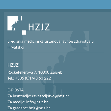
Središnja medicinska ustanova javnog zdravstva u
Hrvatskoj
HZJZ
Rockefellerova 7, 10000 Zagreb
Tel.: +385 (0)1/48 63 222
E-POŠTA
Za institucije: ravnateljstvo@hzjz.hr
Za medije: info@hzjz.hr
Za građane: hzjz@hzjz.hr