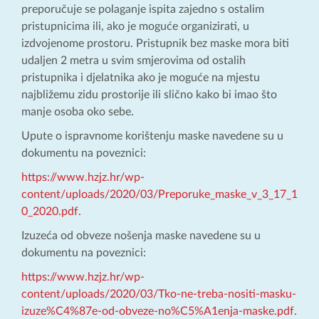
preporučuje se polaganje ispita zajedno s ostalim
pristupnicima ili, ako je moguće organizirati, u
izdvojenome prostoru. Pristupnik bez maske mora biti
udaljen 2 metra u svim smjerovima od ostalih
pristupnika i djelatnika ako je moguće na mjestu
najbližemu zidu prostorije ili slično kako bi imao što
manje osoba oko sebe.
Upute o ispravnome korištenju maske navedene su u
dokumentu na poveznici:
https://www.hzjz.hr/wp-
content/uploads/2020/03/Preporuke_maske_v_3_17_1
0_2020.pdf.
Izuzeća od obveze nošenja maske navedene su u
dokumentu na poveznici:
https://www.hzjz.hr/wp-
content/uploads/2020/03/Tko-ne-treba-nositi-masku-
izuze%C4%87e-od-obveze-no%C5%A1enja-maske.pdf.