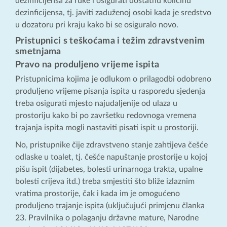
dezinficijensa za ruke i osigurati dostatnu količinu
dezinficijensa, tj. javiti zaduženoj osobi kada je sredstvo
u dozatoru pri kraju kako bi se osiguralo novo.
Pristupnici s teškoćama i težim zdravstvenim
smetnjama
Pravo na produljeno vrijeme ispita
Pristupnicima kojima je odlukom o prilagodbi odobreno
produljeno vrijeme pisanja ispita u rasporedu sjedenja
treba osigurati mjesto najudaljenije od ulaza u
prostoriju kako bi po završetku redovnoga vremena
trajanja ispita mogli nastaviti pisati ispit u prostoriji.
No, pristupnike čije zdravstveno stanje zahtijeva češće
odlaske u toalet, tj. češće napuštanje prostorije u kojoj
pišu ispit (dijabetes, bolesti urinarnoga trakta, upalne
bolesti crijeva itd.) treba smjestiti što bliže izlaznim
vratima prostorije, čak i kada im je omogućeno
produljeno trajanje ispita (uključujući primjenu članka
23. Pravilnika o polaganju državne mature, Narodne