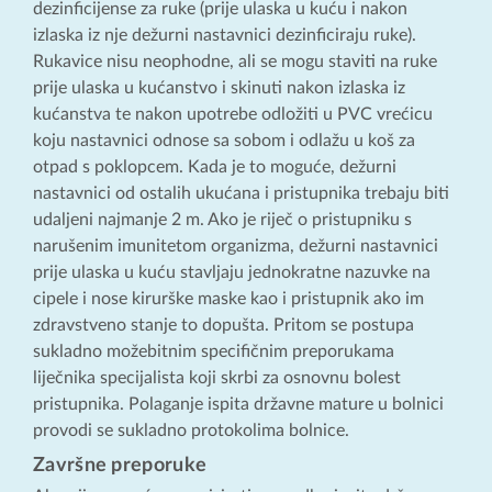
dezinficijense za ruke (prije ulaska u kuću i nakon
izlaska iz nje dežurni nastavnici dezinficiraju ruke).
Rukavice nisu neophodne, ali se mogu staviti na ruke
prije ulaska u kućanstvo i skinuti nakon izlaska iz
kućanstva te nakon upotrebe odložiti u PVC vrećicu
koju nastavnici odnose sa sobom i odlažu u koš za
otpad s poklopcem. Kada je to moguće, dežurni
nastavnici od ostalih ukućana i pristupnika trebaju biti
udaljeni najmanje 2 m. Ako je riječ o pristupniku s
narušenim imunitetom organizma, dežurni nastavnici
prije ulaska u kuću stavljaju jednokratne nazuvke na
cipele i nose kirurške maske kao i pristupnik ako im
zdravstveno stanje to dopušta. Pritom se postupa
sukladno možebitnim specifičnim preporukama
liječnika specijalista koji skrbi za osnovnu bolest
pristupnika. Polaganje ispita državne mature u bolnici
provodi se sukladno protokolima bolnice.
Završne preporuke