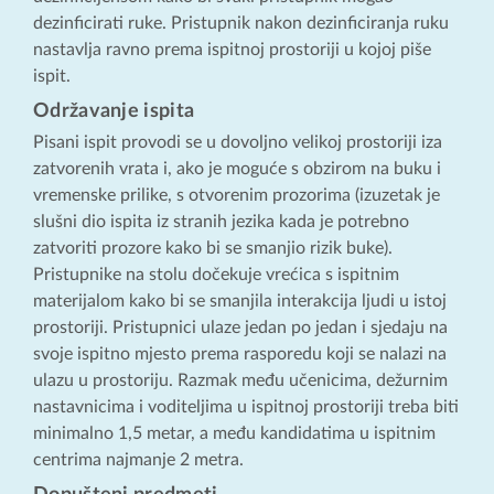
dezinficirati ruke. Pristupnik nakon dezinficiranja ruku
nastavlja ravno prema ispitnoj prostoriji u kojoj piše
ispit.
Održavanje ispita
Pisani ispit provodi se u dovoljno velikoj prostoriji iza
zatvorenih vrata i, ako je moguće s obzirom na buku i
vremenske prilike, s otvorenim prozorima (izuzetak je
slušni dio ispita iz stranih jezika kada je potrebno
zatvoriti prozore kako bi se smanjio rizik buke).
Pristupnike na stolu dočekuje vrećica s ispitnim
materijalom kako bi se smanjila interakcija ljudi u istoj
prostoriji. Pristupnici ulaze jedan po jedan i sjedaju na
svoje ispitno mjesto prema rasporedu koji se nalazi na
ulazu u prostoriju. Razmak među učenicima, dežurnim
nastavnicima i voditeljima u ispitnoj prostoriji treba biti
minimalno 1,5 metar, a među kandidatima u ispitnim
centrima najmanje 2 metra.