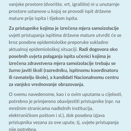
vanjske prostore (dvorište, vrt, igralište) ni u unutarnje
prostore ustanove u kojoj se provodi ispit državne
mature prije ispita i tijekom ispita.
Za pristupnike kojima je izrečena mjera samoizolacije
uvjeti pristupanja ispitima državne mature utvrdit će se
kroz posebne epidemiološke preporuke sukladno
aktualnoj epidemiološkoj situaciji.
Radi dogovora oko
posebnih uvjeta polaganja ispita učenici kojima je
izrečena zdravstvena mjera samoizolacije trebaju se
žurno javiti školi (razredniku, ispitnomu koordinatoru
ili ravnatelju škole), a kandidati Nacionalnomu centru
za vanjsko vrednovanje obrazovanja.
O svemu navedenome, kao i o ovim uputama u cijelosti,
potrebno je primjereno obavijestiti pristupnike (npr. na
mrežnim stranicama nadležnih institucija,
elektroničkom poštom i sl.), dok posebna izjava
pristupnika vezana za ove upute, tj. uvjete pristupanja
nije potrebna.