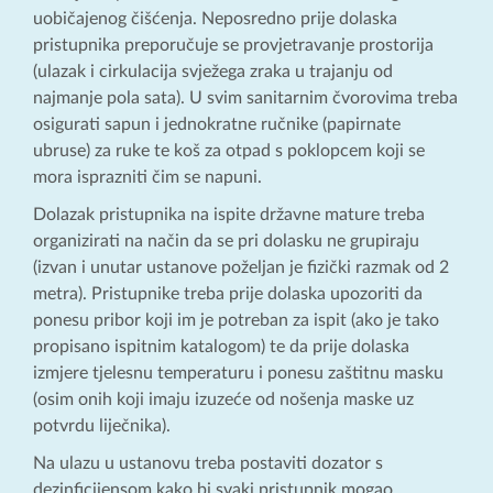
uobičajenog čišćenja. Neposredno prije dolaska
pristupnika preporučuje se provjetravanje prostorija
(ulazak i cirkulacija svježega zraka u trajanju od
najmanje pola sata). U svim sanitarnim čvorovima treba
osigurati sapun i jednokratne ručnike (papirnate
ubruse) za ruke te koš za otpad s poklopcem koji se
mora isprazniti čim se napuni.
Dolazak pristupnika na ispite državne mature treba
organizirati na način da se pri dolasku ne grupiraju
(izvan i unutar ustanove poželjan je fizički razmak od 2
metra). Pristupnike treba prije dolaska upozoriti da
ponesu pribor koji im je potreban za ispit (ako je tako
propisano ispitnim katalogom) te da prije dolaska
izmjere tjelesnu temperaturu i ponesu zaštitnu masku
(osim onih koji imaju izuzeće od nošenja maske uz
potvrdu liječnika).
Na ulazu u ustanovu treba postaviti dozator s
dezinficijensom kako bi svaki pristupnik mogao