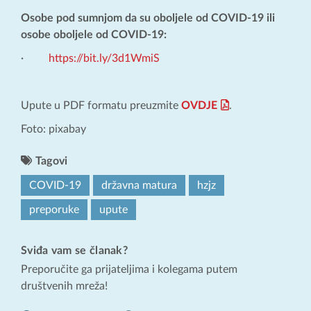
Osobe pod sumnjom da su oboljele od COVID-19 ili
osobe oboljele od COVID-19:
·
https://bit.ly/3d1WmiS
Upute u PDF formatu preuzmite
OVDJE
.
Foto: pixabay
Tagovi
COVID-19
državna matura
hzjz
preporuke
upute
Sviđa vam se članak?
Preporučite ga prijateljima i kolegama putem
društvenih mreža!