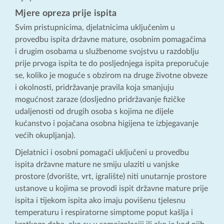
Mjere opreza prije ispita
Svim pristupnicima, djelatnicima uključenim u
provedbu ispita državne mature, osobnim pomagačima
i drugim osobama u službenome svojstvu u razdoblju
prije prvoga ispita te do posljednjega ispita preporučuje
se, koliko je moguće s obzirom na druge životne obveze
i okolnosti, pridržavanje pravila koja smanjuju
mogućnost zaraze (dosljedno pridržavanje fizičke
udaljenosti od drugih osoba s kojima ne dijele
kućanstvo i pojačana osobna higijena te izbjegavanje
većih okupljanja).
Djelatnici i osobni pomagači uključeni u provedbu
ispita državne mature ne smiju ulaziti u vanjske
prostore (dvorište, vrt, igralište) niti unutarnje prostore
ustanove u kojima se provodi ispit državne mature prije
ispita i tijekom ispita ako imaju povišenu tjelesnu
temperaturu i respiratorne simptome poput kašlja i