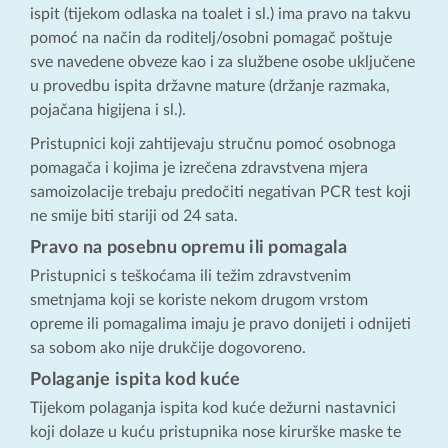
ispit (tijekom odlaska na toalet i sl.) ima pravo na takvu
pomoć na način da roditelj/osobni pomagač poštuje
sve navedene obveze kao i za službene osobe uključene
u provedbu ispita državne mature (držanje razmaka,
pojačana higijena i sl.).
Pristupnici koji zahtijevaju stručnu pomoć osobnoga
pomagača i kojima je izrečena zdravstvena mjera
samoizolacije trebaju predočiti negativan PCR test koji
ne smije biti stariji od 24 sata.
Pravo na posebnu opremu ili pomagala
Pristupnici s teškoćama ili težim zdravstvenim
smetnjama koji se koriste nekom drugom vrstom
opreme ili pomagalima imaju je pravo donijeti i odnijeti
sa sobom ako nije drukčije dogovoreno.
Polaganje ispita kod kuće
Tijekom polaganja ispita kod kuće dežurni nastavnici
koji dolaze u kuću pristupnika nose kirurške maske te