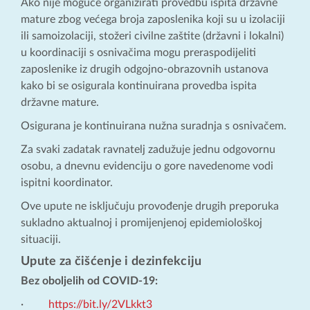
Ako nije moguće organizirati provedbu ispita državne
mature zbog većega broja zaposlenika koji su u izolaciji
ili samoizolaciji, stožeri civilne zaštite (državni i lokalni)
u koordinaciji s osnivačima mogu preraspodijeliti
zaposlenike iz drugih odgojno-obrazovnih ustanova
kako bi se osigurala kontinuirana provedba ispita
državne mature.
Osigurana je kontinuirana nužna suradnja s osnivačem.
Za svaki zadatak ravnatelj zadužuje jednu odgovornu
osobu, a dnevnu evidenciju o gore navedenome vodi
ispitni koordinator.
Ove upute ne isključuju provođenje drugih preporuka
sukladno aktualnoj i promijenjenoj epidemiološkoj
situaciji.
Upute za čišćenje i dezinfekciju
Bez oboljelih od COVID-19:
·
https://bit.ly/2VLkkt3