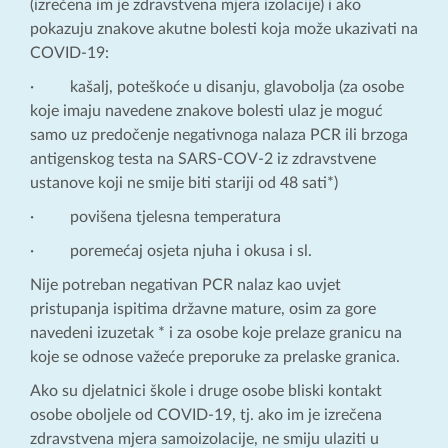
(izrečena im je zdravstvena mjera izolacije) i ako
pokazuju znakove akutne bolesti koja može ukazivati na
COVID-19:
· kašalj, poteškoće u disanju, glavobolja (za osobe
koje imaju navedene znakove bolesti ulaz je moguć
samo uz predočenje negativnoga nalaza PCR ili brzoga
antigenskog testa na SARS-COV-2 iz zdravstvene
ustanove koji ne smije biti stariji od 48 sati*)
· povišena tjelesna temperatura
· poremećaj osjeta njuha i okusa i sl.
Nije potreban negativan PCR nalaz kao uvjet
pristupanja ispitima državne mature, osim za gore
navedeni izuzetak * i za osobe koje prelaze granicu na
koje se odnose važeće preporuke za prelaske granica.
Ako su djelatnici škole i druge osobe bliski kontakt
osobe oboljele od COVID-19, tj. ako im je izrečena
zdravstvena mjera samoizolacije, ne smiju ulaziti u