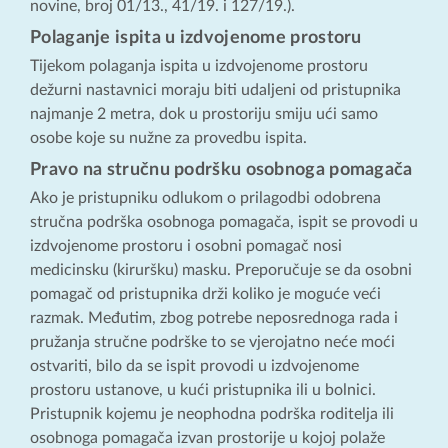
novine, broj 01/13., 41/19. i 127/19.).
Polaganje ispita u izdvojenome prostoru
Tijekom polaganja ispita u izdvojenome prostoru
dežurni nastavnici moraju biti udaljeni od pristupnika
najmanje 2 metra, dok u prostoriju smiju ući samo
osobe koje su nužne za provedbu ispita.
Pravo na stručnu podršku osobnoga pomagača
Ako je pristupniku odlukom o prilagodbi odobrena
stručna podrška osobnoga pomagača, ispit se provodi u
izdvojenome prostoru i osobni pomagač nosi
medicinsku (kiruršku) masku. Preporučuje se da osobni
pomagač od pristupnika drži koliko je moguće veći
razmak. Međutim, zbog potrebe neposrednoga rada i
pružanja stručne podrške to se vjerojatno neće moći
ostvariti, bilo da se ispit provodi u izdvojenome
prostoru ustanove, u kući pristupnika ili u bolnici.
Pristupnik kojemu je neophodna podrška roditelja ili
osobnoga pomagača izvan prostorije u kojoj polaže