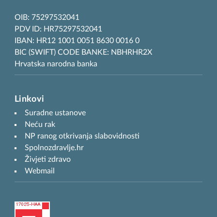
OIB: 75297532041
PDV ID: HR75297532041
IBAN: HR12 1001 0051 8630 0016 0
BIC (SWIFT) CODE BANKE: NBHRHR2X
Hrvatska narodna banka
Linkovi
Suradne ustanove
Neću rak
NP ranog otkrivanja slabovidnosti
Spolnozdravlje.hr
Živjeti zdravo
Webmail