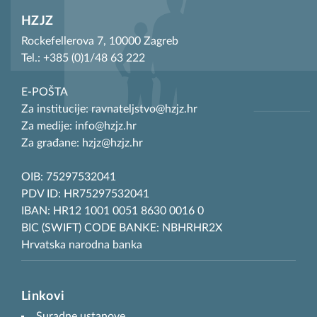
HZJZ
Rockefellerova 7, 10000 Zagreb
Tel.: +385 (0)1/48 63 222
E-POŠTA
Za institucije: ravnateljstvo@hzjz.hr
Za medije: info@hzjz.hr
Za građane: hzjz@hzjz.hr
OIB: 75297532041
PDV ID: HR75297532041
IBAN: HR12 1001 0051 8630 0016 0
BIC (SWIFT) CODE BANKE: NBHRHR2X
Hrvatska narodna banka
Linkovi
Suradne ustanove