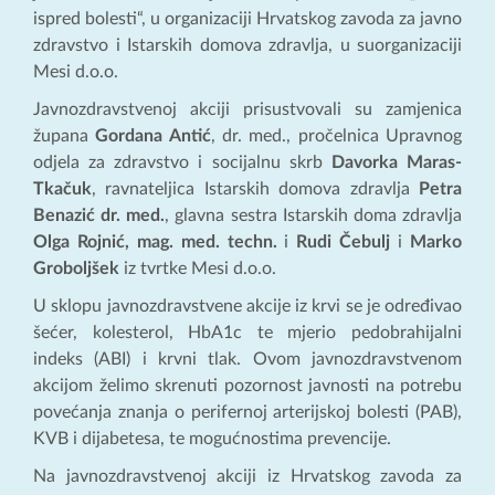
ispred bolesti“, u organizaciji Hrvatskog zavoda za javno
zdravstvo i Istarskih domova zdravlja, u suorganizaciji
Mesi d.o.o.
Javnozdravstvenoj akciji prisustvovali su zamjenica
župana
Gordana Antić
, dr. med., pročelnica Upravnog
odjela za zdravstvo i socijalnu skrb
Davorka Maras-
Tkačuk
, ravnateljica Istarskih domova zdravlja
Petra
Benazić dr. med.
, glavna sestra Istarskih doma zdravlja
Olga Rojnić, mag. med. techn.
i
Rudi Čebulj
i
Marko
Groboljšek
iz tvrtke Mesi d.o.o.
U sklopu javnozdravstvene akcije iz krvi se je određivao
šećer, kolesterol, HbA1c te mjerio pedobrahijalni
indeks (ABI) i krvni tlak. Ovom javnozdravstvenom
akcijom želimo skrenuti pozornost javnosti na potrebu
povećanja znanja o perifernoj arterijskoj bolesti (PAB),
KVB i dijabetesa, te mogućnostima prevencije.
Na javnozdravstvenoj akciji iz Hrvatskog zavoda za