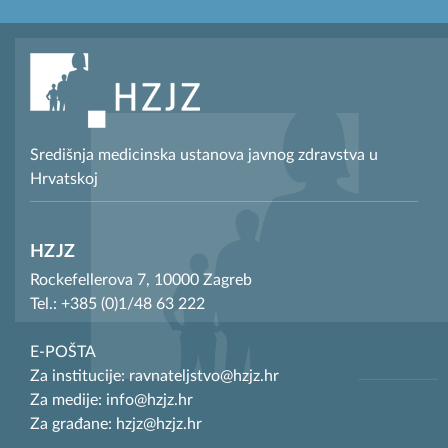
Središnja medicinska ustanova javnog zdravstva u
Hrvatskoj
HZJZ
Rockefellerova 7, 10000 Zagreb
Tel.: +385 (0)1/48 63 222
E-POŠTA
Za institucije: ravnateljstvo@hzjz.hr
Za medije: info@hzjz.hr
Za građane: hzjz@hzjz.hr