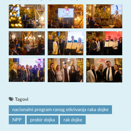
Tagovi
nacionalni program ranog otkrivanja raka dojke
NPP
probir dojka
rak dojke