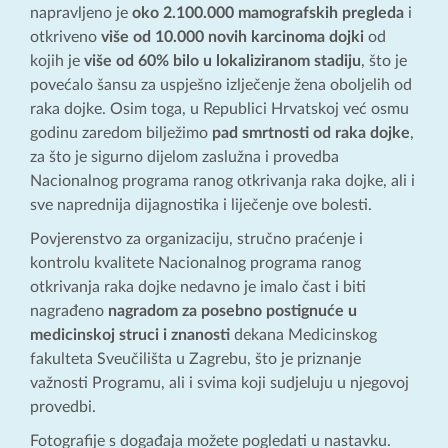
napravljeno je
oko 2.100.000 mamografskih pregleda
i
otkriveno
više od 10.000 novih karcinoma dojki
od
kojih je
više od 60% bilo u lokaliziranom stadiju
, što je
povećalo šansu za uspješno izlječenje žena oboljelih od
raka dojke. Osim toga, u Republici Hrvatskoj već osmu
godinu zaredom bilježimo
pad smrtnosti od raka dojke
,
za što je sigurno dijelom zaslužna i provedba
Nacionalnog programa ranog otkrivanja raka dojke, ali i
sve naprednija dijagnostika i liječenje ove bolesti.
Povjerenstvo za organizaciju, stručno praćenje i
kontrolu kvalitete Nacionalnog programa ranog
otkrivanja raka dojke nedavno je imalo čast i biti
nagrađeno
nagradom za posebno postignuće u
medicinskoj struci i znanosti
dekana Medicinskog
fakulteta Sveučilišta u Zagrebu, što je priznanje
važnosti Programu, ali i svima koji sudjeluju u njegovoj
provedbi.
Fotografije s događaja možete pogledati u nastavku.