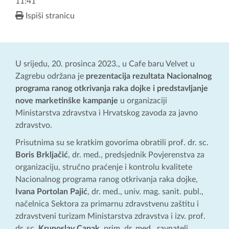
11:41
Ispiši stranicu
U srijedu, 20. prosinca 2023., u Cafe baru Velvet u
Zagrebu održana je
prezentacija rezultata Nacionalnog
programa ranog otkrivanja raka dojke i predstavljanje
nove marketinške kampanje
u organizaciji
Ministarstva zdravstva i Hrvatskog zavoda za javno
zdravstvo.
Prisutnima su se kratkim govorima obratili prof. dr. sc.
Boris Brkljačić
, dr. med., predsjednik Povjerenstva za
organizaciju, stručno praćenje i kontrolu kvalitete
Nacionalnog programa ranog otkrivanja raka dojke,
Ivana Portolan Pajić
, dr. med., univ. mag. sanit. publ.,
načelnica Sektora za primarnu zdravstvenu zaštitu i
zdravstveni turizam Ministarstva zdravstva i izv. prof.
dr. sc.
Krunoslav Capak
, prim. dr. med., ravnatelj