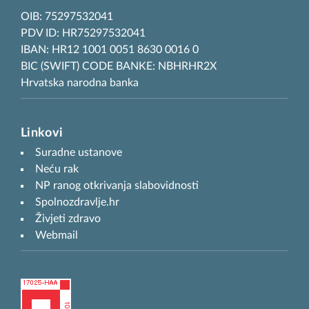
OIB: 75297532041
PDV ID: HR75297532041
IBAN: HR12 1001 0051 8630 0016 0
BIC (SWIFT) CODE BANKE: NBHRHR2X
Hrvatska narodna banka
Linkovi
Suradne ustanove
Neću rak
NP ranog otkrivanja slabovidnosti
Spolnozdravlje.hr
Živjeti zdravo
Webmail