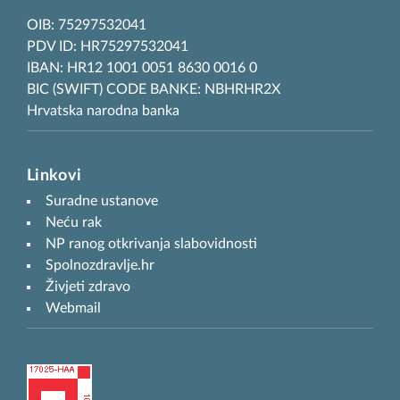
OIB: 75297532041
PDV ID: HR75297532041
IBAN: HR12 1001 0051 8630 0016 0
BIC (SWIFT) CODE BANKE: NBHRHR2X
Hrvatska narodna banka
Linkovi
Suradne ustanove
Neću rak
NP ranog otkrivanja slabovidnosti
Spolnozdravlje.hr
Živjeti zdravo
Webmail