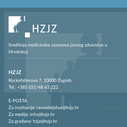
Središnja medicinska ustanova javnog zdravstva u
Hrvatskoj
HZJZ
Rockefellerova 7, 10000 Zagreb
Tel.: +385 (0)1/48 63 222
E-POŠTA
Za institucije: ravnateljstvo@hzjz.hr
Za medije: info@hzjz.hr
Za građane: hzjz@hzjz.hr