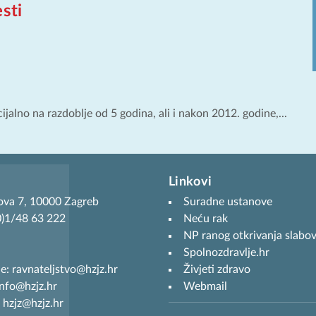
sti
jalno na razdoblje od 5 godina, ali i nakon 2012. godine,...
Linkovi
ova 7, 10000 Zagreb
Suradne ustanove
(0)1/48 63 222
Neću rak
NP ranog otkrivanja slabov
Spolnozdravlje.hr
je: ravnateljstvo@hzjz.hr
Živjeti zdravo
info@hzjz.hr
Webmail
 hzjz@hzjz.hr