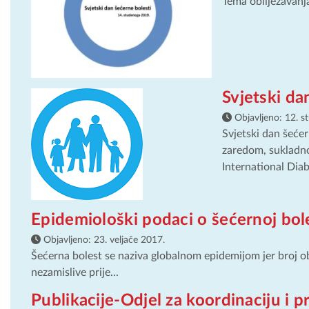
Tema obilježavanja
Svjetski da
Objavljeno:
12. s
Svjetski dan šećer
zaredom, sukladno
International Diab
Epidemiološki podaci o šećernoj bol
Objavljeno:
23. veljače 2017.
Šećerna bolest se naziva globalnom epidemijom jer broj obo
nezamislive prije...
Publikacije-Odjel za koordinaciju i 