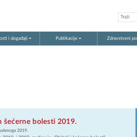
sti i događaji
Publikacije
Zdravstveni po
n šećerne bolesti 2019.
tudenoga 2019.