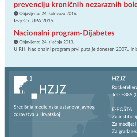
prevenciju kroničnih nezaraznih bole
Objavljeno:
24. kolovoza 2016.
Izvješće UPA 2015.
Nacionalni program-Dijabetes
Objavljeno:
24. siječnja 2013.
U RH, Nacionalni program prvi puta je donesen 2007., inici
HZJZ
Rockefeller
Tel.: +385 
Središnja medicinska ustanova javnog
E-POŠTA
zdravstva u Hrvatskoj
Za instituci
Za medije: 
Za građane: