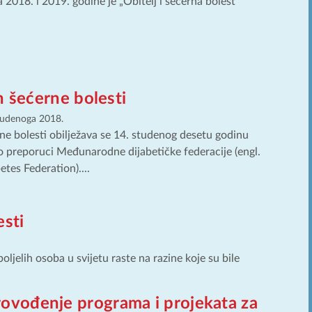
 2018. i 2019. godine je „Obitelj i šećerna bolest“
n šećerne bolesti
tudenoga 2018.
ne bolesti obilježava se 14. studenog desetu godinu
 preporuci Međunarodne dijabetičke federacije (engl.
etes Federation)....
esti
ljelih osoba u svijetu raste na razine koje su bile
provođenje programa i projekata za