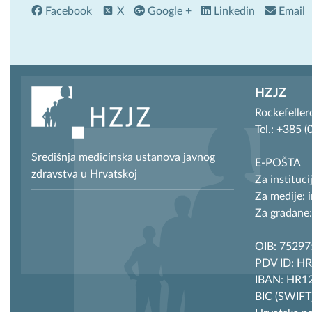
Facebook
X
Google +
Linkedin
Email
HZJZ
Rockefeller
Tel.: +385 
Središnja medicinska ustanova javnog
E-POŠTA
zdravstva u Hrvatskoj
Za instituci
Za medije: 
Za građane:
OIB: 7529
PDV ID: H
IBAN: HR12
BIC (SWIF