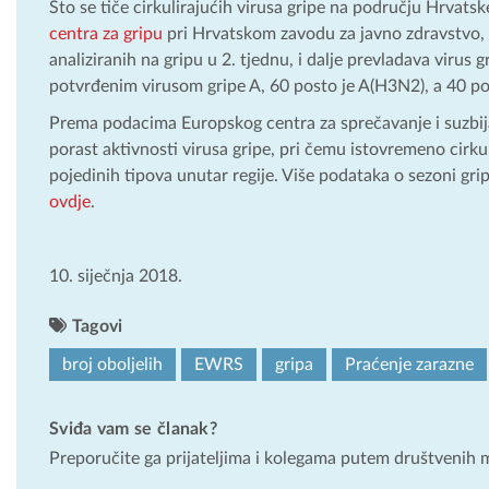
Što se tiče cirkulirajućih virusa gripe na području Hrvat
centra za gripu
pri Hrvatskom zavodu za javno zdravstvo,
analiziranih na gripu u 2. tjednu, i dalje prevladava virus 
potvrđenim virusom gripe A, 60 posto je A(H3N2), a 40 p
Prema podacima Europskog centra za sprečavanje i suzbijan
porast aktivnosti virusa gripe, pri čemu istovremeno cirkul
pojedinih tipova unutar regije. Više podataka o sezoni g
ovdje
.
10. siječnja 2018.
Tagovi
broj oboljelih
EWRS
gripa
Praćenje zarazne
Sviđa vam se članak?
Preporučite ga prijateljima i kolegama putem društvenih 