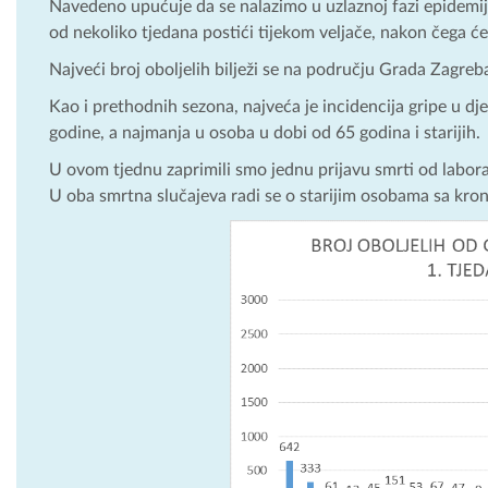
Navedeno upućuje da se nalazimo u uzlaznoj fazi epidemije 
od nekoliko tjedana postići tijekom veljače, nakon čega će
Najveći broj oboljelih bilježi se na području Grada Zagre
Kao i prethodnih sezona, najveća je incidencija gripe u dj
godine, a najmanja u osoba u dobi od 65 godina i starijih.
U ovom tjednu zaprimili smo jednu prijavu smrti od laborat
U oba smrtna slučajeva radi se o starijim osobama sa kro