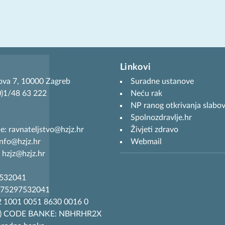
Linkovi
ova 7, 10000 Zagreb
Suradne ustanove
(0)1/48 63 222
Neću rak
NP ranog otkrivanja slabov
Spolnozdravlje.hr
je: ravnateljstvo@hzjz.hr
Živjeti zdravo
info@hzjz.hr
Webmail
 hzjz@hzjz.hr
7532041
R75297532041
 1001 0051 8630 0016 0
T) CODE BANKE: NBHRHR2X