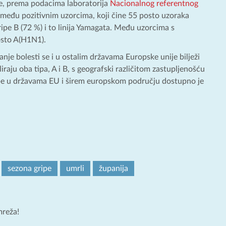
ske, prema podacima laboratorija
Nacionalnog referentnog
 među pozitivnim uzorcima, koji čine 55 posto uzoraka
gripe B (72 %) i to linija Yamagata. Među uzorcima s
osto A(H1N1).
je bolesti se i u ostalim državama Europske unije bilježi
iraju oba tipa, A i B, s geografski različitom zastupljenošću
ripe u državama EU i širem europskom području dostupno je
sezona gripe
umrli
županija
mreža!