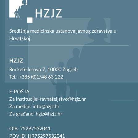
Središnja medicinska ustanova javnog zdravstva u
Hrvatskoj
HZJZ
Rockefellerova 7, 10000 Zagreb
Tel.: +385 (0)1/48 63 222
E-POŠTA
Za institucije: ravnateljstvo@hzjz.hr
Za medije: info@hzjz.hr
Za građane: hzjz@hzjz.hr
OIB: 75297532041
PDV ID: HR75297532041