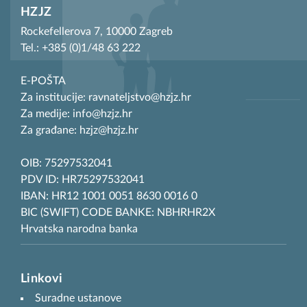
HZJZ
Rockefellerova 7, 10000 Zagreb
Tel.: +385 (0)1/48 63 222
E-POŠTA
Za institucije: ravnateljstvo@hzjz.hr
Za medije: info@hzjz.hr
Za građane: hzjz@hzjz.hr
OIB: 75297532041
PDV ID: HR75297532041
IBAN: HR12 1001 0051 8630 0016 0
BIC (SWIFT) CODE BANKE: NBHRHR2X
Hrvatska narodna banka
Linkovi
Suradne ustanove