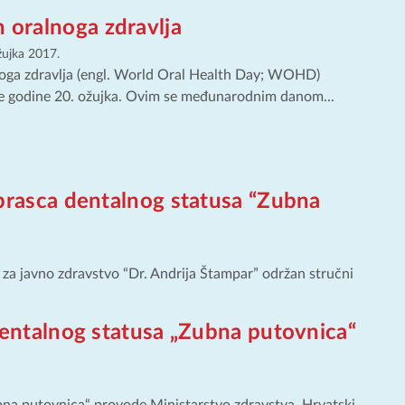
n oralnoga zdravlja
žujka 2017.
noga zdravlja (engl. World Oral Health Day; WOHD)
ke godine 20. ožujka. Ovim se međunarodnim danom...
brasca dentalnog statusa “Zubna
za javno zdravstvo “Dr. Andrija Štampar” održan stručni
dentalnog statusa „Zubna putovnica“