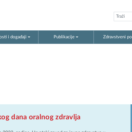
sti i događaji
Publikacije
Zdravstveni po
og dana oralnog zdravlja