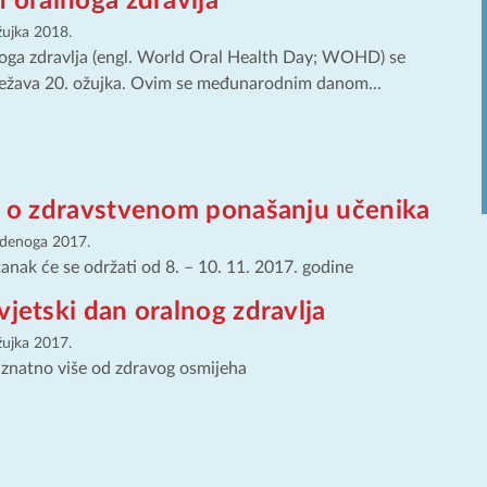
n oralnoga zdravlja
žujka 2018.
noga zdravlja (engl. World Oral Health Day; WOHD) se
ježava 20. ožujka. Ovim se međunarodnim danom...
ja o zdravstvenom ponašanju učenika
udenoga 2017.
nak će se održati od 8. – 10. 11. 2017. godine
vjetski dan oralnog zdravlja
žujka 2017.
e znatno više od zdravog osmijeha