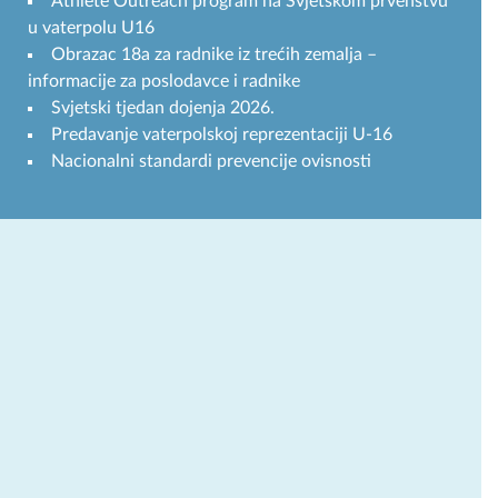
Athlete Outreach program na Svjetskom prvenstvu
u vaterpolu U16
Obrazac 18a za radnike iz trećih zemalja –
informacije za poslodavce i radnike
Svjetski tjedan dojenja 2026.
Predavanje vaterpolskoj reprezentaciji U-16
Nacionalni standardi prevencije ovisnosti