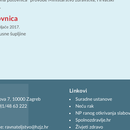
bna putovnica“ provode Ministarstvo zdravstva, Hrvatski
.
vnica
eljače 2017.
usne šupljine
Linkovi
ova 7, 10000 Zagreb
Suradne ustanove
(0)1/48 63 222
Neću rak
NP ranog otkrivanja slabov
Spolnozdravlje.hr
je: ravnateljstvo@hzjz.hr
Živjeti zdravo