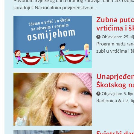
Povodom Svjetskog dana oralnog zdravlja, dana 20. ožujka
suradnji s Nacionalnim povjerenstvom...
Zubna putov
vrtićima i 
Objavljeno:
29. s
Program nadzirano
zubi u vrtićima i 
Unaprjeđenj
Škotskog n
Objavljeno:
5. lip
Radionica 6. i 7. l