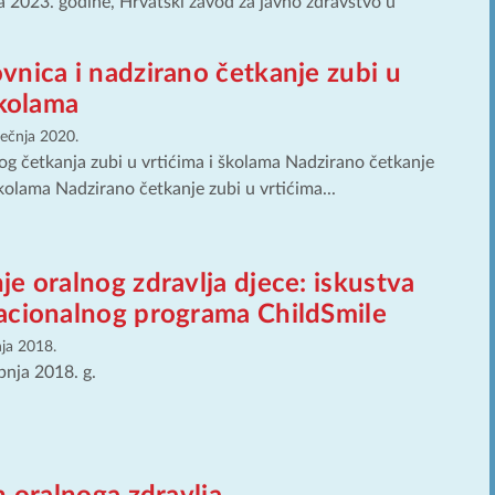
 2023. godine, Hrvatski zavod za javno zdravstvo u
nica i nadzirano četkanje zubi u
školama
iječnja 2020.
g četkanja zubi u vrtićima i školama Nadzirano četkanje
školama Nadzirano četkanje zubi u vrtićima...
e oralnog zdravlja djece: iskustva
acionalnog programa ChildSmile
nja 2018.
ipnja 2018. g.