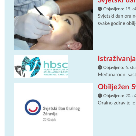
Svjetski da
Objavljeno:
19. o
Svjetski dan oral
svake godine obil
Istraživan
Objavljeno:
6. st
Međunarodni sasta
Obilježen S
Objavljeno:
20. o
Oralno zdravlje j