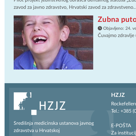
Pilot projekt jedinstvenog obrasca dentalnog statusa „Zu
zavod za javno zdravstvo, Hrvatski zavod za zdravstveno..
Zubna puto
Objavljeno:
24. v
Čuvajmo zdravlje 
HZJZ
Rockefeller
Tel.: +385 
Središnja medicinska ustanova javnog
E-POŠTA
zdravstva u Hrvatskoj
Za instituci