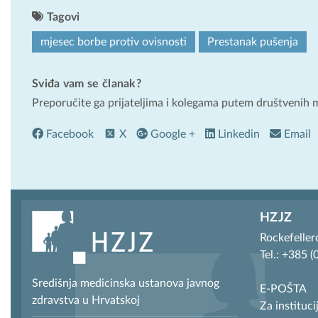
Tagovi
mjesec borbe protiv ovisnosti
Prestanak pušenja
Sviđa vam se članak?
Preporučite ga prijateljima i kolegama putem društvenih 
Facebook
X
Google +
Linkedin
Email
HZJZ
Rockefeller
Tel.: +385 
Središnja medicinska ustanova javnog
E-POŠTA
zdravstva u Hrvatskoj
Za instituci