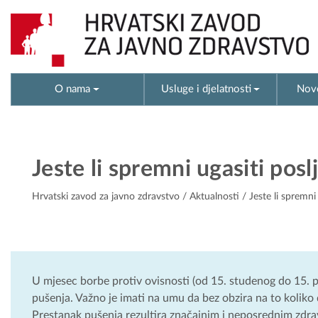
O nama
Usluge i djelatnosti
Novo
Jeste li spremni ugasiti posl
Hrvatski zavod za javno zdravstvo
/
Aktualnosti
/ Jeste li spremni
U mjesec borbe protiv ovisnosti (od 15. studenog do 15.
pušenja. Važno je imati na umu da bez obzira na to koliko
Prestanak pušenja rezultira značajnim i neposrednim zdra