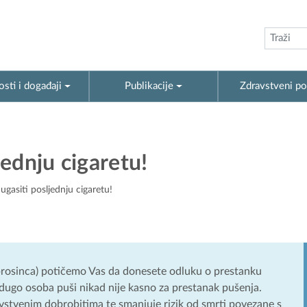
sti i događaji
Publikacije
Zdravstveni po
jednju cigaretu!
 ugasiti posljednju cigaretu!
 prosinca) potičemo Vas da donesete odluku o prestanku
 dugo osoba puši nikad nije kasno za prestanak pušenja.
vstvenim dobrobitima te smanjuje rizik od smrti povezane s