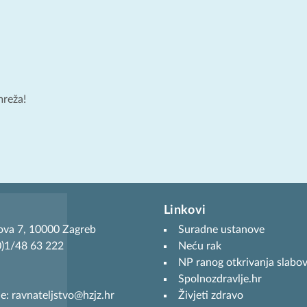
mreža!
Linkovi
ova 7, 10000 Zagreb
Suradne ustanove
(0)1/48 63 222
Neću rak
NP ranog otkrivanja slabov
Spolnozdravlje.hr
je: ravnateljstvo@hzjz.hr
Živjeti zdravo