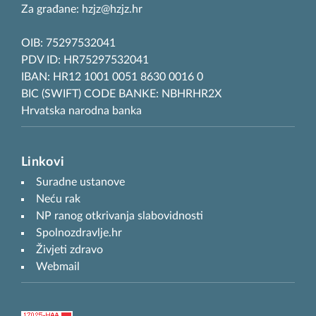
Za građane: hzjz@hzjz.hr
OIB: 75297532041
PDV ID: HR75297532041
IBAN: HR12 1001 0051 8630 0016 0
BIC (SWIFT) CODE BANKE: NBHRHR2X
Hrvatska narodna banka
Linkovi
Suradne ustanove
Neću rak
NP ranog otkrivanja slabovidnosti
Spolnozdravlje.hr
Živjeti zdravo
Webmail