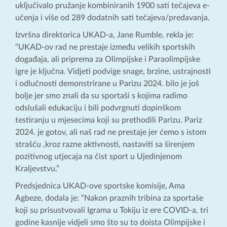
uključivalo pružanje kombiniranih 1900 sati tečajeva e-
učenja i više od 289 dodatnih sati tečajeva/predavanja.
Izvršna direktorica UKAD-a, Jane Rumble, rekla je:
“UKAD-ov rad ne prestaje između velikih sportskih
događaja, ali priprema za Olimpijske i Paraolimpijske
igre je ključna. Vidjeti podvige snage, brzine, ustrajnosti
i odlučnosti demonstrirane u Parizu 2024. bilo je još
bolje jer smo znali da su sportaši s kojima radimo
odslušali edukaciju i bili podvrgnuti dopinškom
testiranju u mjesecima koji su prethodili Parizu. Pariz
2024. je gotov, ali naš rad ne prestaje jer ćemo s istom
strašću ,kroz razne aktivnosti, nastaviti sa širenjem
pozitivnog utjecaja na čist sport u Ujedinjenom
Kraljevstvu.”
Predsjednica UKAD-ove sportske komisije, Ama
Agbeze, dodala je: “Nakon praznih tribina za sportaše
koji su prisustvovali Igrama u Tokiju iz ere COVID-a, tri
godine kasnije vidjeli smo što su to doista Olimpijske i