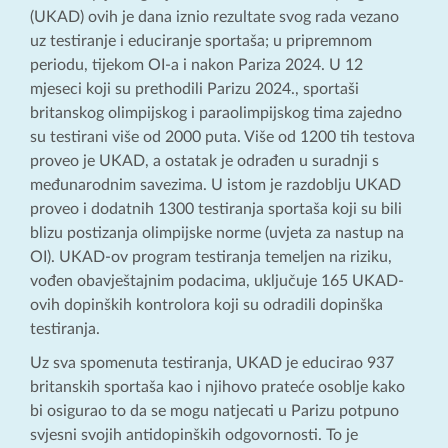
(UKAD) ovih je dana iznio rezultate svog rada vezano
uz testiranje i educiranje sportaša; u pripremnom
periodu, tijekom OI-a i nakon Pariza 2024. U 12
mjeseci koji su prethodili Parizu 2024., sportaši
britanskog olimpijskog i paraolimpijskog tima zajedno
su testirani više od 2000 puta. Više od 1200 tih testova
proveo je UKAD, a ostatak je odrađen u suradnji s
međunarodnim savezima. U istom je razdoblju UKAD
proveo i dodatnih 1300 testiranja sportaša koji su bili
blizu postizanja olimpijske norme (uvjeta za nastup na
OI). UKAD-ov program testiranja temeljen na riziku,
vođen obavještajnim podacima, uključuje 165 UKAD-
ovih dopinških kontrolora koji su odradili dopinška
testiranja.
Uz sva spomenuta testiranja, UKAD je educirao 937
britanskih sportaša kao i njihovo prateće osoblje kako
bi osigurao to da se mogu natjecati u Parizu potpuno
svjesni svojih antidopinških odgovornosti. To je