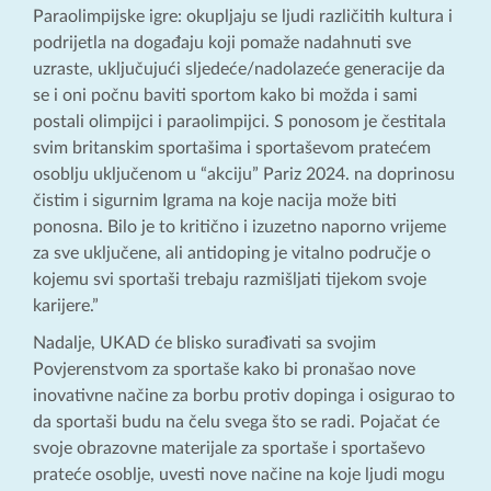
Paraolimpijske igre: okupljaju se ljudi različitih kultura i
podrijetla na događaju koji pomaže nadahnuti sve
uzraste, uključujući sljedeće/nadolazeće generacije da
se i oni počnu baviti sportom kako bi možda i sami
postali olimpijci i paraolimpijci. S ponosom je čestitala
svim britanskim sportašima i sportaševom pratećem
osoblju uključenom u “akciju” Pariz 2024. na doprinosu
čistim i sigurnim Igrama na koje nacija može biti
ponosna. Bilo je to kritično i izuzetno naporno vrijeme
za sve uključene, ali antidoping je vitalno područje o
kojemu svi sportaši trebaju razmišljati tijekom svoje
karijere.”
Nadalje, UKAD će blisko surađivati ​​sa svojim
Povjerenstvom za sportaše kako bi pronašao nove
inovativne načine za borbu protiv dopinga i osigurao to
da sportaši budu na čelu svega što se radi. Pojačat će
svoje obrazovne materijale za sportaše i sportaševo
prateće osoblje, uvesti nove načine na koje ljudi mogu