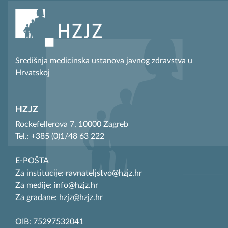
Središnja medicinska ustanova javnog zdravstva u
Hrvatskoj
HZJZ
Rockefellerova 7, 10000 Zagreb
Tel.: +385 (0)1/48 63 222
E-POŠTA
Za institucije: ravnateljstvo@hzjz.hr
Za medije: info@hzjz.hr
Za građane: hzjz@hzjz.hr
OIB: 75297532041