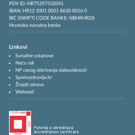
PDV ID: HR75297532041
IBAN: HR12 1001 0051 8630 0016 0
BIC (SWIFT) CODE BANKE: NBHRHR2X
Hrvatska narodna banka
Linkovi
Suradne ustanove
Neću rak
NP ranog otkrivanja slabovidnosti
Spolnozdravlje.hr
Živjeti zdravo
Webmail