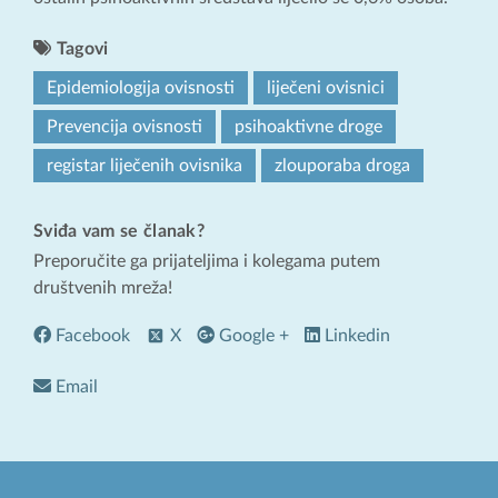
Tagovi
Epidemiologija ovisnosti
liječeni ovisnici
Prevencija ovisnosti
psihoaktivne droge
registar liječenih ovisnika
zlouporaba droga
Sviđa vam se članak?
Preporučite ga prijateljima i kolegama putem
društvenih mreža!
Facebook
X
Google +
Linkedin
Email