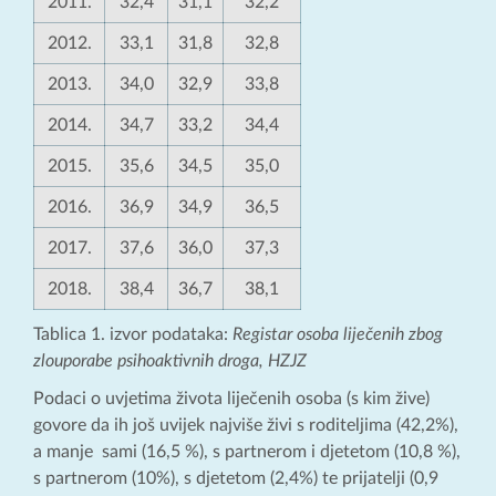
2011.
32,4
31,1
32,2
2012.
33,1
31,8
32,8
2013.
34,0
32,9
33,8
2014.
34,7
33,2
34,4
2015.
35,6
34,5
35,0
2016.
36,9
34,9
36,5
2017.
37,6
36,0
37,3
2018.
38,4
36,7
38,1
Tablica 1. izvor podataka:
Registar osoba liječenih zbog
zlouporabe psihoaktivnih droga, HZJZ
Podaci o uvjetima života liječenih osoba (s kim žive)
govore da ih još uvijek najviše živi s roditeljima (42,2%),
a manje sami (16,5 %), s partnerom i djetetom (10,8 %),
s partnerom (10%), s djetetom (2,4%) te prijatelji (0,9