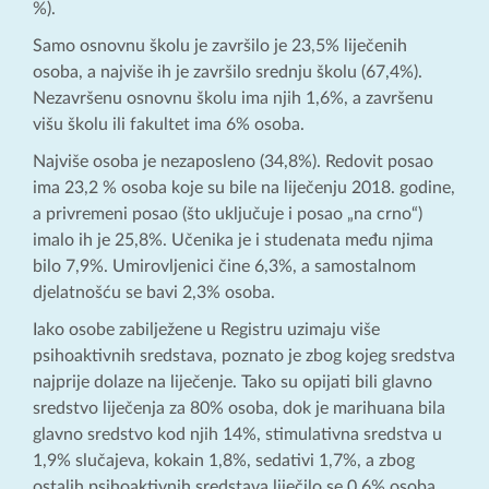
%).
Samo osnovnu školu je završilo je 23,5% liječenih
osoba, a najviše ih je završilo srednju školu (67,4%).
Nezavršenu osnovnu školu ima njih 1,6%, a završenu
višu školu ili fakultet ima 6% osoba.
Najviše osoba je nezaposleno (34,8%). Redovit posao
ima 23,2 % osoba koje su bile na liječenju 2018. godine,
a privremeni posao (što uključuje i posao „na crno“)
imalo ih je 25,8%. Učenika je i studenata među njima
bilo 7,9%. Umirovljenici čine 6,3%, a samostalnom
djelatnošću se bavi 2,3% osoba.
Iako osobe zabilježene u Registru uzimaju više
psihoaktivnih sredstava, poznato je zbog kojeg sredstva
najprije dolaze na liječenje. Tako su opijati bili glavno
sredstvo liječenja za 80% osoba, dok je marihuana bila
glavno sredstvo kod njih 14%, stimulativna sredstva u
1,9% slučajeva, kokain 1,8%, sedativi 1,7%, a zbog
ostalih psihoaktivnih sredstava liječilo se 0,6% osoba.