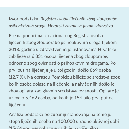
Izvor podataka:
Registar osoba liječenih zbog zlouporabe
psihoaktivnih droga, Hrvatski zavod za javno zdravstvo
Prema podacima iz nacionalnog Registra osoba
liječenih zbog zlouporabe psihoaktivnih droga tijekom
2018. godine u zdravstvenim je ustanovama Hrvatske
zabilježena 6.831 osoba liječena zbog zlouporabe,
odnosno zbog ovisnosti o psihoaktivnim drogama. Po
prvi put na liječenje je u toj godini došlo 869 osoba
(12,7 %). Na obrascu Pompidou bilježe se sredstva zbog
kojih osobe dolaze na liječenje, a najviše njih došlo je
zbog opijata kao glavnih sredstava ovisnosti. Opijate je
uzimalo 5.469 osoba, od kojih je 154 bilo prvi put na
liječenju.
Analiza podataka po županiji stanovanja na temelju
stopa liječenih osoba na 100.000 u radno aktivnoj dobi
(15-64 godine) pokazuje da ih je najviše bilo u