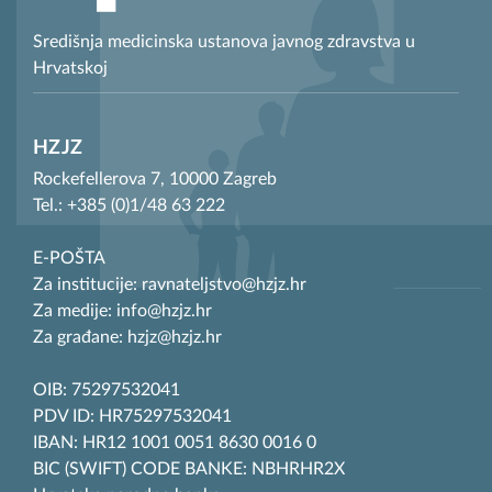
Središnja medicinska ustanova javnog zdravstva u
Hrvatskoj
HZJZ
Rockefellerova 7, 10000 Zagreb
Tel.: +385 (0)1/48 63 222
E-POŠTA
Za institucije: ravnateljstvo@hzjz.hr
Za medije: info@hzjz.hr
Za građane: hzjz@hzjz.hr
OIB: 75297532041
PDV ID: HR75297532041
IBAN: HR12 1001 0051 8630 0016 0
BIC (SWIFT) CODE BANKE: NBHRHR2X