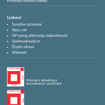
Hrvatska narodna banka
Linkovi
Suradne ustanove
Neću rak
NP ranog otkrivanja slabovidnosti
Spolnozdravlje.hr
Živjeti zdravo
Webmail