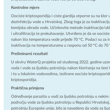
Kontrolne mjere
Oociste kriptosporidija i ciste giardija otporne su na klor
dezinfekciju vode u Hrvatskoj. Zbog toga je za inaktivaciju
kemijska obrada vode. Učinkovite metode inaktivacije/ukla
i ultrafiltracija te prokuhavanje. Utvrđeno je da se oocist
nakon što temperatura vode prijeđe 70 °C. Podaci su za in
inaktivacija na temperaturama u rasponu od 50 °C do 70 
Preliminarni rezultati
U okviru WaterQ projekta od studenog 2022. godine uzorku
voda i vode za ljudsku potrošnju nakon kloriranja na šest 
i to u lokalnim vodovodima, izolirane oociste kriptosporidij
kriptosporidija.
Praktična primjena
Određivanje parazita u vodi za ljudsku potrošnju u nekim
području vode za ljudsku potrošnju u Republici Hrvatskoj,
potrošnju Europske unije, bilo je navedeno da voda za ljud