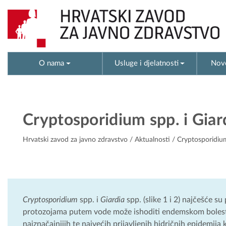
O nama
Usluge i djelatnosti
Novo
Cryptosporidium spp. i Giard
Hrvatski zavod za javno zdravstvo
/
Aktualnosti
/ Cryptosporidium 
Cryptosporidium
spp. i
Giardia
spp. (slike 1 i 2) najčešće su
protozojama putem vode može ishoditi endemskom bolesti 
najznačajnijih te najvećih prijavljenih hidričnih epidemij