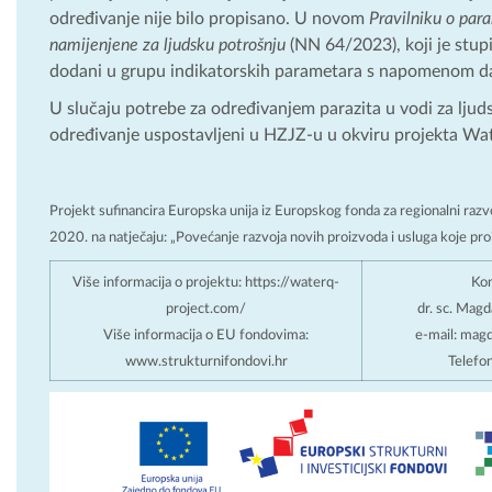
određivanje nije bilo propisano. U novom
Pravilniku o par
namijenjene za ljudsku potrošnju
(NN 64/2023), koji je stup
dodani u grupu indikatorskih parametara s napomenom da
U slučaju potrebe za određivanjem parazita u vodi za ljuds
određivanje uspostavljeni u HZJZ-u u okviru projekta Wat
Projekt sufinancira Europska unija iz Europskog fonda za regionalni ra
2020. na natječaju: „Povećanje razvoja novih proizvoda i usluga koje proizla
Više informacija o projektu: https://waterq-
Kon
project.com/
dr. sc. Magd
Više informacija o EU fondovima:
e-mail: magd
www.strukturnifondovi.hr
Telefo