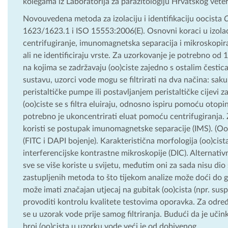
kolegama iz Laboratorija za parazitologiju Hrvatskog vete
Novouvedena metoda za izolaciju i identifikaciju oocista
C
1623/1623.1 i ISO 15553:2006(E). Osnovni koraci u izolaciji i
centrifugiranje, imunomagnetska separacija i mikroskopir
ali ne identificiraju vrste. Za uzorkovanje je potrebno od
na kojima se zadržavaju (oo)ciste zajedno s ostalim čestic
sustavu, uzorci vode mogu se filtrirati na dva načina: sak
peristaltičke pumpe ili postavljanjem peristaltičke cijevi z
(oo)ciste se s filtra eluiraju, odnosno ispiru pomoću otopi
potrebno je ukoncentrirati eluat pomoću centrifugiranja.
koristi se postupak imunomagnetske separacije (IMS). (Oo)c
(FITC i DAPI bojenje). Karakteristična morfologija (oo)cis
interferencijske kontrastne mikroskopije (DIC). Alternativ
sve se više koriste u svijetu, međutim oni za sada nisu d
zastupljenih metoda to što tijekom analize može doći do gub
može imati značajan utjecaj na gubitak (oo)cista (npr. suspe
provoditi kontrolu kvalitete testovima oporavka. Za određ
se u uzorak vode prije samog filtriranja. Budući da je uč
broj (oo)cista u uzorku vode veći je od dobivenog.