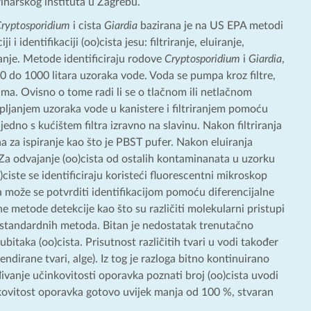
rinarskog instituta u Zagrebu.
ryptosporidium
i cista
Giardia
bazirana je na US EPA metodi
 identifikaciji (oo)cista jesu: filtriranje, eluiranje,
anje. Metode identificiraju rodove
Cryptosporidium
i
Giardia
,
 10 do 1000 litara uzoraka vode. Voda se pumpa kroz filtre,
ama. Ovisno o tome radi li se o tlačnom ili netlačnom
upljanjem uzoraka vode u kanistere i filtriranjem pomoću
ajedno s kućištem filtra izravno na slavinu. Nakon filtriranja
na za ispiranje kao što je PBST pufer. Nakon eluiranja
 Za odvajanje (oo)cista od ostalih kontaminanata u uzorku
iste se identificiraju koristeći fluorescentni mikroskop
ta može se potvrditi identifikacijom pomoću diferencijalne
ne metode detekcije kao što su različiti molekularni pristupi
io standardnih metoda. Bitan je nedostatak trenutačno
itaka (oo)cista. Prisutnost različitih tvari u vodi također
ndirane tvari, alge). Iz tog je razloga bitno kontinuirano
ivanje učinkovitosti oporavka poznati broj (oo)cista uvodi
inkovitost oporavka gotovo uvijek manja od 100 %, stvaran