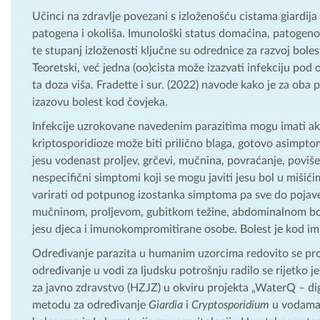
Učinci na zdravlje povezani s izloženošću cistama giardija
patogena i okoliša. Imunološki status domaćina, patogenost 
te stupanj izloženosti ključne su odrednice za razvoj boles
Teoretski, već jedna (oo)cista može izazvati infekciju po
ta doza viša. Fradette i sur. (2022) navode kako je za oba
izazovu bolest kod čovjeka.
Infekcije uzrokovane navedenim parazitima mogu imati akut
kriptosporidioze može biti prilično blaga, gotovo asimptom
jesu vodenast proljev, grčevi, mučnina, povraćanje, poviše
nespecifični simptomi koji se mogu javiti jesu bol u mišićim
varirati od potpunog izostanka simptoma pa sve do pojave
mučninom, proljevom, gubitkom težine, abdominalnom bol
jesu djeca i imunokompromitirane osobe. Bolest je kod i
Određivanje parazita u humanim uzorcima redovito se pro
određivanje u vodi za ljudsku potrošnju radilo se rijetko j
za javno zdravstvo (HZJZ) u okviru projekta „WaterQ – dig
metodu za određivanje
Giardia
i
Cryptosporidium
u vodama.