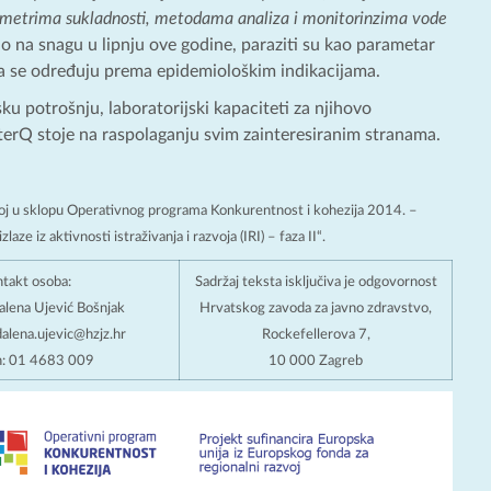
ametrima sukladnosti, metodama analiza i monitorinzima vode
io na snagu u lipnju ove godine, paraziti su kao parametar
 se određuju prema epidemiološkim indikacijama.
ku potrošnju, laboratorijski kapaciteti za njihovo
erQ stoje na raspolaganju svim zainteresiranim stranama.
zvoj u sklopu Operativnog programa Konkurentnost i kohezija 2014. –
ze iz aktivnosti istraživanja i razvoja (IRI) – faza II“.
takt osoba:
Sadržaj teksta isključiva je odgovornost
alena Ujević Bošnjak
Hrvatskog zavoda za javno zdravstvo,
alena.ujevic@hzjz.hr
Rockefellerova 7,
n: 01 4683 009
10 000 Zagreb