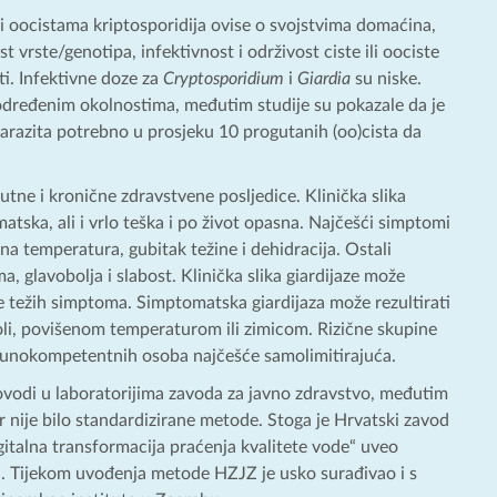
 i oocistama kriptosporidija ovise o svojstvima domaćina,
vrste/genotipa, infektivnost i održivost ciste ili oociste
ti. Infektivne doze za
Cryptosporidium
i
Giardia
su niske.
d određenim okolnostima, međutim studije su pokazale da je
 parazita potrebno u prosjeku 10 progutanih (oo)cista da
ne i kronične zdravstvene posljedice. Klinička slika
atska, ali i vrlo teška i po život opasna. Najčešći simptomi
na temperatura, gubitak težine i dehidracija. Ostali
a, glavobolja i slabost. Klinička slika giardijaze može
 težih simptoma. Simptomatska giardijaza može rezultirati
i, povišenom temperaturom ili zimicom. Rizične skupine
munokompetentnih osoba najčešće samolimitirajuća.
vodi u laboratorijima zavoda za javno zdravstvo, međutim
er nije bilo standardizirane metode. Stoga je Hrvatski zavod
italna transformacija praćenja kvalitete vode“ uveo
 Tijekom uvođenja metode HZJZ je usko surađivao i s