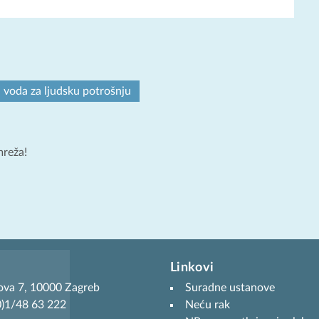
voda za ljudsku potrošnju
mreža!
Linkovi
ova 7, 10000 Zagreb
Suradne ustanove
(0)1/48 63 222
Neću rak