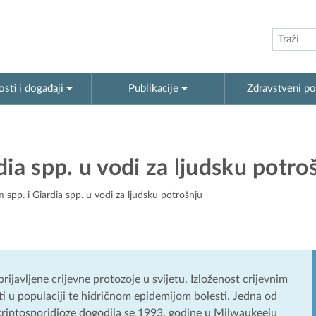
sti i događaji
Publikacije
Zdravstveni po
ia spp. u vodi za ljudsku potro
spp. i Giardia spp. u vodi za ljudsku potrošnju
 prijavljene crijevne protozoje u svijetu. Izloženost crijevnim
u populaciji te hidričnom epidemijom bolesti. Jedna od
a kriptosporidioze dogodila se 1993. godine u Milwaukeeju