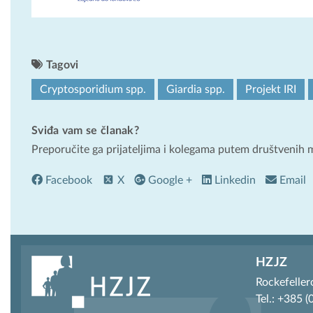
Tagovi
Cryptosporidium spp.
Giardia spp.
Projekt IRI
Sviđa vam se članak?
Preporučite ga prijateljima i kolegama putem društvenih 
Facebook
X
Google +
Linkedin
Email
HZJZ
Rockefeller
Tel.: +385 