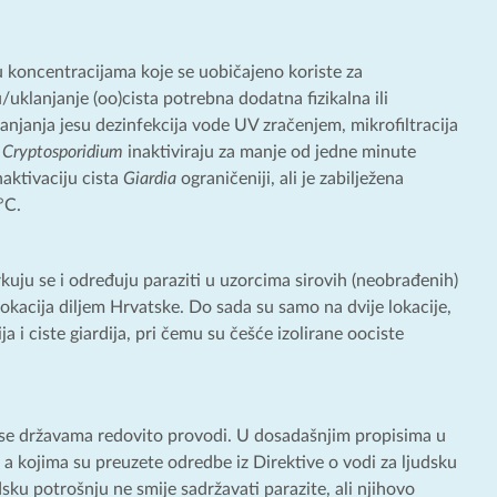
 u koncentracijama koje se uobičajeno koriste za
/uklanjanje (oo)cista potrebna dodatna fizikalna ili
njanja jesu dezinfekcija vode UV zračenjem, mikrofiltracija
e
Cryptosporidium
inaktiviraju za manje od jedne minute
aktivaciju cista
Giardia
ograničeniji, ali je zabilježena
°C.
ju se i određuju paraziti u uzorcima sirovih (neobrađenih)
lokacija diljem Hrvatske. Do sada su samo na dvije lokacije,
a i ciste giardija, pri čemu su češće izolirane oociste
 se državama redovito provodi. U dosadašnjim propisima u
 a kojima su preuzete odredbe iz Direktive o vodi za ljudsku
sku potrošnju ne smije sadržavati parazite, ali njihovo