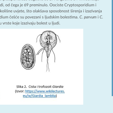
udi, od čega je 69 preminulo. Oociste Cryptosporidium i
okolišne uvjete, što olakšava sposobnost širenja i izazivanja
idium češće su povezani s ljudskim bolestima.
C. parvum
i
C.
u vrste koje izazivaju bolest u ljudi.