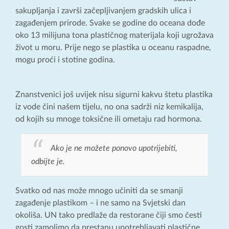
sakupljanja i završi začepljivanjem gradskih ulica i
zagađenjem prirode. Svake se godine do oceana dođe
oko 13 milijuna tona plastičnog materijala koji ugrožava
život u moru. Prije nego se plastika u oceanu raspadne,
mogu proći i stotine godina.
Znanstvenici još uvijek nisu sigurni kakvu štetu plastika
iz vode čini našem tijelu, no ona sadrži niz kemikalija,
od kojih su mnoge toksične ili ometaju rad hormona.
Ako je ne možete ponovo upotrijebiti,
odbijte je.
Svatko od nas može mnogo učiniti da se smanji
zagađenje plastikom – i ne samo na Svjetski dan
okoliša. UN tako predlaže da restorane čiji smo česti
gosti zamolimo da prestanu upotrebljavati plastične