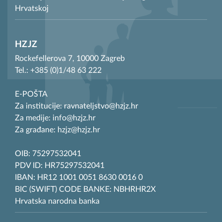
Hrvatskoj
HZJZ
Rockefellerova 7, 10000 Zagreb
Tel.: +385 (0)1/48 63 222
E-POŠTA
Za institucije: ravnateljstvo@hzjz.hr
Za medije: info@hzjz.hr
Za građane: hzjz@hzjz.hr
OIB: 75297532041
PDV ID: HR75297532041
IBAN: HR12 1001 0051 8630 0016 0
BIC (SWIFT) CODE BANKE: NBHRHR2X
Hrvatska narodna banka