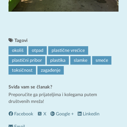
Tagovi
okoliš
otpad
plastične vrećice
plastični pribor
plastika
slamke
smeće
toksičnost
zagađenje
Sviđa vam se članak?
Preporučite ga prijateljima i kolegama putem
društvenih mreža!
Facebook
X
Google +
Linkedin
Email