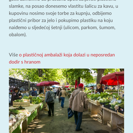
slamke, na posao donesemo vlastitu šalicu za kavu, u
kupovinu nosimo svoje torbe za kupnju, odbijemo
plastični pribor za jelo i pokupimo plastiku na koju
naiđemo u sljedećoj šetnji (ulicom, parkom, šumom,
obalom).
Više
o plastičnoj ambalaži koja dolazi u neposredan
dodir s hranom