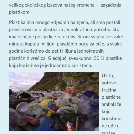
velikog ekološkog izazova našeg vremena – zagađenja
plastikom.
Plastika ima mnogo vrijednih namjena, ali smo postali
previše ovisni o plastici za jednokratnu upotrebu, što
ima ozbiljne posljedice za okoliš. Širom svijeta se svake
minute kupuju milijuni plastičnih boca za piće, a svake
godine koristimo do pet trilijuna jednokratnih
plastičnih vrećica. Gledajući sveukupno, 50 % plastike
koju koristimo je jednokratno korištena.
Uz to,
gotovo
trećina
plastične
ambalaže
koju
koristimo
ne uđe u
sustav