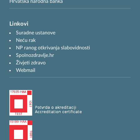
Hrvatska narodna banka
Linkovi
Suradne ustanove
Neću rak
NP ranog otkrivanja slabovidnosti
Spolnozdravlje.hr
Živjeti zdravo
Webmail