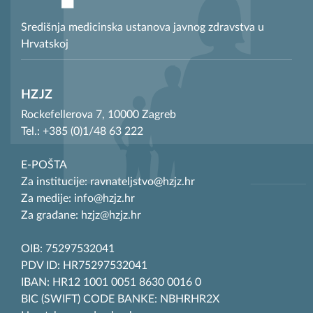
Središnja medicinska ustanova javnog zdravstva u
Hrvatskoj
HZJZ
Rockefellerova 7, 10000 Zagreb
Tel.: +385 (0)1/48 63 222
E-POŠTA
Za institucije: ravnateljstvo@hzjz.hr
Za medije: info@hzjz.hr
Za građane: hzjz@hzjz.hr
OIB: 75297532041
PDV ID: HR75297532041
IBAN: HR12 1001 0051 8630 0016 0
BIC (SWIFT) CODE BANKE: NBHRHR2X