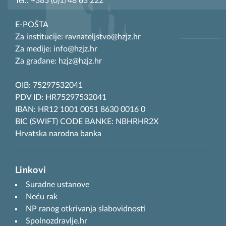
Tel.: +385 (0)1/48 63 222
E-POŠTA
Za institucije: ravnateljstvo@hzjz.hr
Za medije: info@hzjz.hr
Za građane: hzjz@hzjz.hr
OIB: 75297532041
PDV ID: HR75297532041
IBAN: HR12 1001 0051 8630 0016 0
BIC (SWIFT) CODE BANKE: NBHRHR2X
Hrvatska narodna banka
Linkovi
Suradne ustanove
Neću rak
NP ranog otkrivanja slabovidnosti
Spolnozdravlje.hr