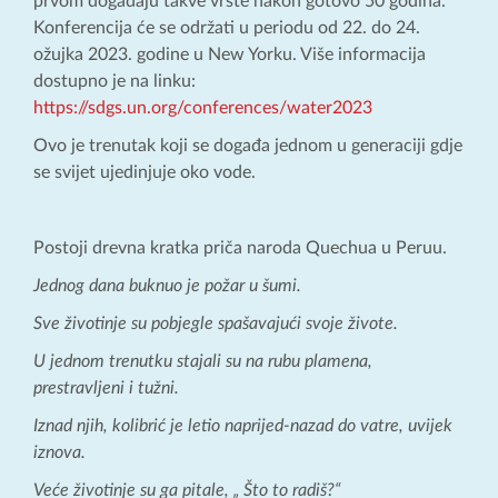
prvom događaju takve vrste nakon gotovo 50 godina.
Konferencija će se održati u periodu od 22. do 24.
ožujka 2023. godine u New Yorku. Više informacija
dostupno je na linku:
https://sdgs.un.org/conferences/water2023
Ovo je trenutak koji se događa jednom u generaciji gdje
se svijet ujedinjuje oko vode.
Postoji drevna kratka priča naroda Quechua u Peruu.
Jednog dana buknuo je požar u šumi.
Sve životinje su pobjegle spašavajući svoje živote.
U jednom trenutku stajali su na rubu plamena,
prestravljeni i tužni.
Iznad njih, kolibrić je letio naprijed-nazad do vatre, uvijek
iznova.
Veće životinje su ga pitale, „ Što to radiš?“