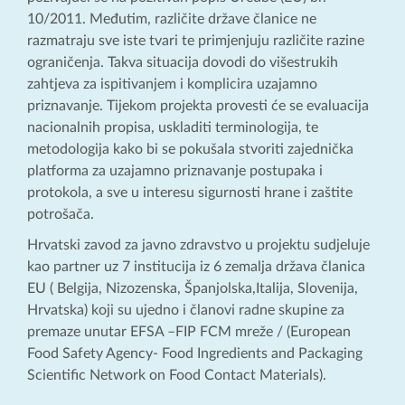
10/2011. Međutim, različite države članice ne
razmatraju sve iste tvari te primjenjuju različite razine
ograničenja. Takva situacija dovodi do višestrukih
zahtjeva za ispitivanjem i komplicira uzajamno
priznavanje. Tijekom projekta provesti će se evaluacija
nacionalnih propisa, uskladiti terminologija, te
metodologija kako bi se pokušala stvoriti zajednička
platforma za uzajamno priznavanje postupaka i
protokola, a sve u interesu sigurnosti hrane i zaštite
potrošača.
Hrvatski zavod za javno zdravstvo u projektu sudjeluje
kao partner uz 7 institucija iz 6 zemalja država članica
EU ( Belgija, Nizozenska, Španjolska,Italija, Slovenija,
Hrvatska) koji su ujedno i članovi radne skupine za
premaze unutar EFSA –FIP FCM mreže / (European
Food Safety Agency- Food Ingredients and Packaging
Scientific Network on Food Contact Materials).