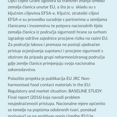
Opći ciljevi Grant ugovora su transferi znanja između
zemalja članica unutar EU, a što je u skladu su s
ključnim ciljevima EFSA-e. Ključni, strateški ciljevi
EFSA-e su provedba suradnje s partnerima u zemljama
članicama i inozemstvu te potpora nacionalnih tijela
zemalja članica iz područja sigurnosti hrane sa svrhom
izgradnje održive zajednice procjene rizika na razini EU.
Za područje lakova i premaza ne postoji ujednačen
pristup ocjenjivanja supstanci i procjene sigurnosti s
obzirom da pripada grupi neharmoniziranog područja
gdje zemlje članice primjenjuju svoja nacionalna
zakonodavstva.
Polazište projekta je publikacija EU JRC Non-
harmonised food contact materials in the EU:
Regulatory and market situation: BASELINE STUDY:
Final report (2016) koja navodi problem
neujednačenosti pristupa. Nacionalne mjere općenito
se temelje na popisima odobrenih tvari, ponekad
pozivajući se na pozitivan popis Uredbe (EU) br.