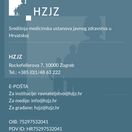
Središnja medicinska ustanova javnog zdravstva u
Hrvatskoj
HZJZ
Rockefellerova 7, 10000 Zagreb
Tel.: +385 (0)1/48 63 222
E-POŠTA
Za institucije: ravnateljstvo@hzjz.hr
Za medije: info@hzjz.hr
Za građane: hzjz@hzjz.hr
OIB: 75297532041
PDV ID: HR75297532041