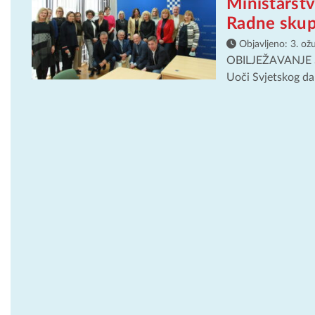
Ministarstv
Radne skupi
Objavljeno:
3. ož
OBILJEŽAVANJE S
Uoči Svjetskog dan