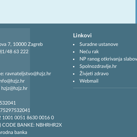
Linkovi
ova 7, 10000 Zagreb
Suradne ustanove
(0)1/48 63 222
Neću rak
NP ranog otkrivanja slabov
Spolnozdravlje.hr
je: ravnateljstvo@hzjz.hr
Živjeti zdravo
info@hzjz.hr
Webmail
 hzjz@hzjz.hr
7532041
R75297532041
 1001 0051 8630 0016 0
T) CODE BANKE: NBHRHR2X
arodna banka