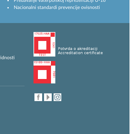
Predavanje vaterpolskoj reprezentaciji U-16
Nacionalni standardi prevencije ovisnosti
idnosti