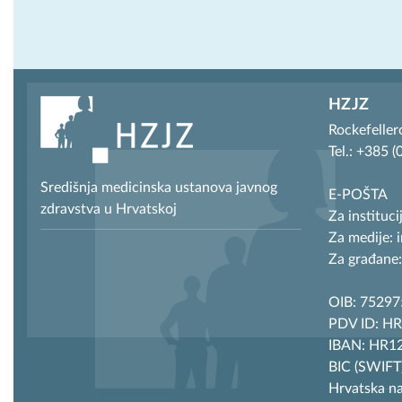
HZJZ
Rockefeller
Tel.: +385 
Središnja medicinska ustanova javnog
E-POŠTA
zdravstva u Hrvatskoj
Za instituci
Za medije: 
Za građane:
OIB: 7529
PDV ID: H
IBAN: HR12
BIC (SWIF
Hrvatska n