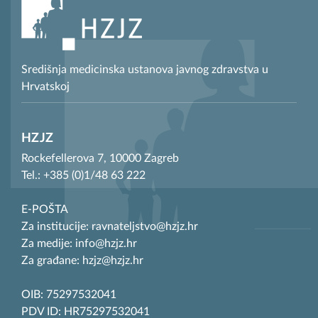
Središnja medicinska ustanova javnog zdravstva u
Hrvatskoj
HZJZ
Rockefellerova 7, 10000 Zagreb
Tel.: +385 (0)1/48 63 222
E-POŠTA
Za institucije: ravnateljstvo@hzjz.hr
Za medije: info@hzjz.hr
Za građane: hzjz@hzjz.hr
OIB: 75297532041
PDV ID: HR75297532041