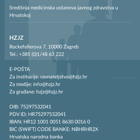
Središnja medicinska ustanova javnog zdravstva u
Hrvatskoj
HZJZ
Rockefellerova 7, 10000 Zagreb
Tel.: +385 (0)1/48 63 222
E-POŠTA
Za institucije: ravnateljstvo@hzjz.hr
Za medije: info@hzjz.hr
Za građane: hzjz@hzjz.hr
OIB: 75297532041
PDV ID: HR75297532041
IBAN: HR12 1001 0051 8630 0016 0
BIC (SWIFT) CODE BANKE: NBHRHR2X
Hrvatska narodna banka