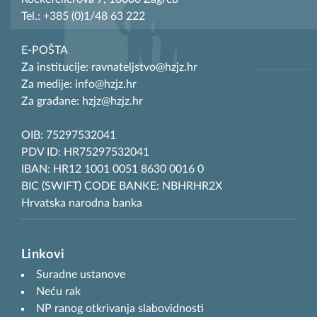
Tel.: +385 (0)1/48 63 222
E-POŠTA
Za institucije: ravnateljstvo@hzjz.hr
Za medije: info@hzjz.hr
Za građane: hzjz@hzjz.hr
OIB: 75297532041
PDV ID: HR75297532041
IBAN: HR12 1001 0051 8630 0016 0
BIC (SWIFT) CODE BANKE: NBHRHR2X
Hrvatska narodna banka
Linkovi
Suradne ustanove
Neću rak
NP ranog otkrivanja slabovidnosti