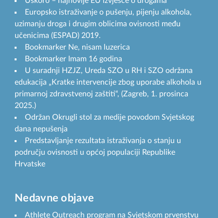
Uskoro – najnovije EU izvješće o drogama
Europsko istraživanje o pušenju, pijenju alkohola,
uzimanju droga i drugim oblicima ovisnosti među
učenicima (ESPAD) 2019.
Bookmarker Ne, nisam luzerica
Bookmarker Imam 16 godina
U suradnji HZJZ, Ureda SZO u RH i SZO održana
edukacija „Kratke intervencije zbog uporabe alkohola u
primarnoj zdravstvenoj zaštiti“, (Zagreb, 1. prosinca
2025.)
Održan Okrugli stol za medije povodom Svjetskog
dana nepušenja
Predstavljanje rezultata istraživanja o stanju u
području ovisnosti u općoj populaciji Republike
Hrvatske
Nedavne objave
Athlete Outreach program na Svjetskom prvenstvu