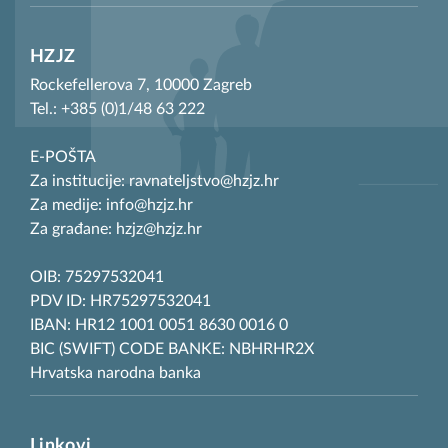
HZJZ
Rockefellerova 7, 10000 Zagreb
Tel.: +385 (0)1/48 63 222
E-POŠTA
Za institucije: ravnateljstvo@hzjz.hr
Za medije: info@hzjz.hr
Za građane: hzjz@hzjz.hr
OIB: 75297532041
PDV ID: HR75297532041
IBAN: HR12 1001 0051 8630 0016 0
BIC (SWIFT) CODE BANKE: NBHRHR2X
Hrvatska narodna banka
Linkovi