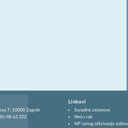
Linkovi
ova 7, 10000 Zagreb
Suradne ustanove
(0)1/48 63 222
Neću rak
NP ranog otkrivanja slabov