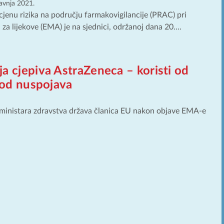
ravnja 2021.
cjenu rizika na području farmakovigilancije (PRAC) pri
 za lijekove (EMA) je na sjednici, održanoj dana 20....
a cjepiva AstraZeneca – koristi od
 od nuspojava
k ministara zdravstva država članica EU nakon objave EMA-e