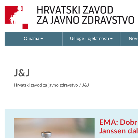
O nama
Usluge i djelatnosti
Novo
J&J
Hrvatski zavod za javno zdravstvo
/ J&J
EMA: Dobro
Janssen da