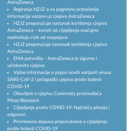
AstraZeneca
Regiranje HZJZ-a na pogrešno prenošenje
informacija vezano uz cjepivo AstraZeneca
HZJZ preporučuje nastavak korištenja cjepiva
AstraZeneca – koristi od cijepljenja značajno
nadmašuju rizik od nuspojava
HZJZ preporučuje nastavak korištenja cjepiva
AstraZeneca
EMA potvrdila – AstraZeneca je sigurno i
učinkovito cjepivo
Važne informacije o pojavi novih varijanti virusa
SARS-CoV-2 i prilagodbi cjepiva protiv bolesti
COVID-19
Obavijest o cjepivu Comirnaty proizvođača
Pfizer/Biontech
Cijepljenje protiv COVID-19: Najčešća pitanja i
odgovori
Privremena dopuna preporukama o cijepljenju
protiv bolesti COVID-19