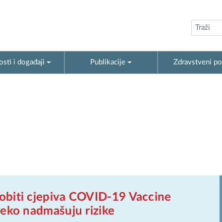
sti i događaji
Publikacije
Zdravstveni po
biti cjepiva COVID-19 Vaccine
leko nadmašuju rizike