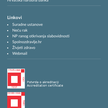
Hrvatska narodna banka
Linkovi
Suradne ustanove
Neću rak
NP ranog otkrivanja slabovidnosti
Spolnozdravlje.hr
Živjeti zdravo
Webmail