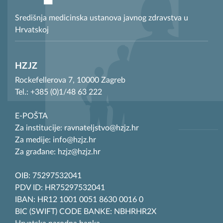
Središnja medicinska ustanova javnog zdravstva u
Hrvatskoj
HZJZ
Rockefellerova 7, 10000 Zagreb
Tel.: +385 (0)1/48 63 222
E-POŠTA
Za institucije: ravnateljstvo@hzjz.hr
Za medije: info@hzjz.hr
Za građane: hzjz@hzjz.hr
OIB: 75297532041
PDV ID: HR75297532041
IBAN: HR12 1001 0051 8630 0016 0
BIC (SWIFT) CODE BANKE: NBHRHR2X