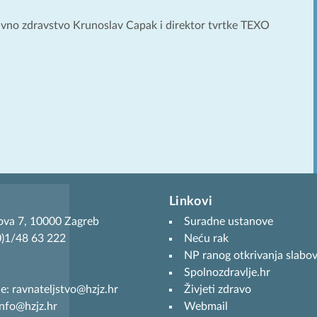
avno zdravstvo Krunoslav Capak i direktor tvrtke TEXO
Linkovi
ova 7, 10000 Zagreb
Suradne ustanove
(0)1/48 63 222
Neću rak
NP ranog otkrivanja slabov
Spolnozdravlje.hr
je: ravnateljstvo@hzjz.hr
Živjeti zdravo
info@hzjz.hr
Webmail