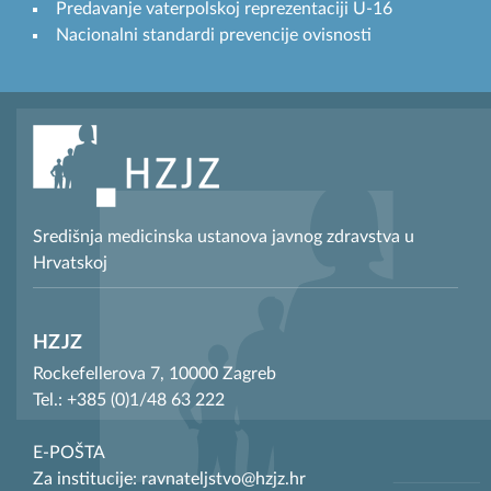
Predavanje vaterpolskoj reprezentaciji U-16
Nacionalni standardi prevencije ovisnosti
Središnja medicinska ustanova javnog zdravstva u
Hrvatskoj
HZJZ
Rockefellerova 7, 10000 Zagreb
Tel.: +385 (0)1/48 63 222
E-POŠTA
Za institucije: ravnateljstvo@hzjz.hr