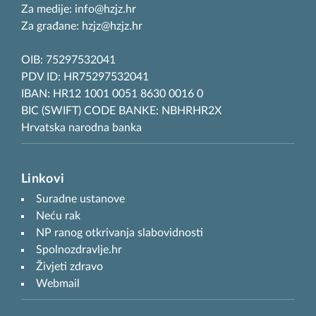
Za medije: info@hzjz.hr
Za građane: hzjz@hzjz.hr
OIB: 75297532041
PDV ID: HR75297532041
IBAN: HR12 1001 0051 8630 0016 0
BIC (SWIFT) CODE BANKE: NBHRHR2X
Hrvatska narodna banka
Linkovi
Suradne ustanove
Neću rak
NP ranog otkrivanja slabovidnosti
Spolnozdravlje.hr
Živjeti zdravo
Webmail