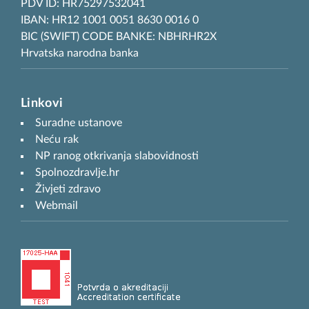
PDV ID: HR75297532041
IBAN: HR12 1001 0051 8630 0016 0
BIC (SWIFT) CODE BANKE: NBHRHR2X
Hrvatska narodna banka
Linkovi
Suradne ustanove
Neću rak
NP ranog otkrivanja slabovidnosti
Spolnozdravlje.hr
Živjeti zdravo
Webmail