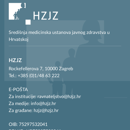
Središnja medicinska ustanova javnog zdravstva u
Hrvatskoj
HZJZ
Rockefellerova 7, 10000 Zagreb
Tel.: +385 (0)1/48 63 222
E-POŠTA
Za institucije: ravnateljstvo@hzjz.hr
Za medije: info@hzjz.hr
Za građane: hzjz@hzjz.hr
OIB: 75297532041