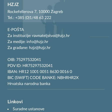
HZJZ
Rockefellerova 7, 10000 Zagreb
Tel.: +385 (0)1/48 63 222
E-POŠTA
Za institucije: ravnateljstvo@hzjz.hr
Za medije: info@hzjz.hr
Za građane: hzjz@hzjz.hr
OIB: 75297532041
PDV ID: HR75297532041
IBAN: HR12 1001 0051 8630 0016 0
BIC (SWIFT) CODE BANKE: NBHRHR2X
Hrvatska narodna banka
Linkovi
Suradne ustanove