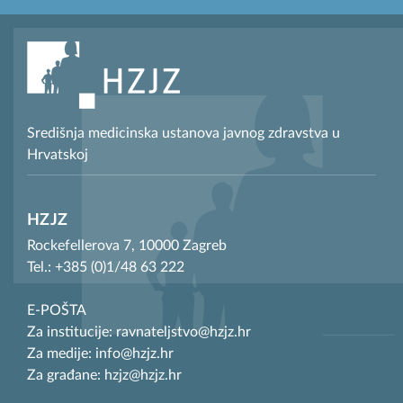
Središnja medicinska ustanova javnog zdravstva u
Hrvatskoj
HZJZ
Rockefellerova 7, 10000 Zagreb
Tel.: +385 (0)1/48 63 222
E-POŠTA
Za institucije: ravnateljstvo@hzjz.hr
Za medije: info@hzjz.hr
Za građane: hzjz@hzjz.hr