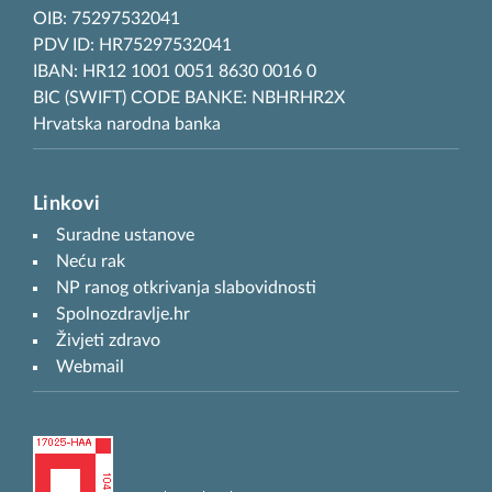
OIB: 75297532041
PDV ID: HR75297532041
IBAN: HR12 1001 0051 8630 0016 0
BIC (SWIFT) CODE BANKE: NBHRHR2X
Hrvatska narodna banka
Linkovi
Suradne ustanove
Neću rak
NP ranog otkrivanja slabovidnosti
Spolnozdravlje.hr
Živjeti zdravo
Webmail