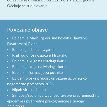
održat će se u Madridu od 23.6. do 2.7.2017. godine.
Očekuje se sudjelovanje...
Povezane objave
Epidemije Marburg virusne bolesti u Tanzaniji i
Ekvatorskoj Gvineji
Epidemija ebole u Ugandi
Rizik od unosa ospica u Hrvatsku
Epidemija kuge na Madagaskaru
Epidemija kuge na Madagaskaru
Ebola – informacije za putnike
Epidemiološke preporuke vezane uz Svjetsko
nogometno prvenstvo 2026.
Nipah virusna bolest
Simpozij/radionica „Javnozdravstvena spremnost na
epidemije i izvanredne prekogranične situacije”