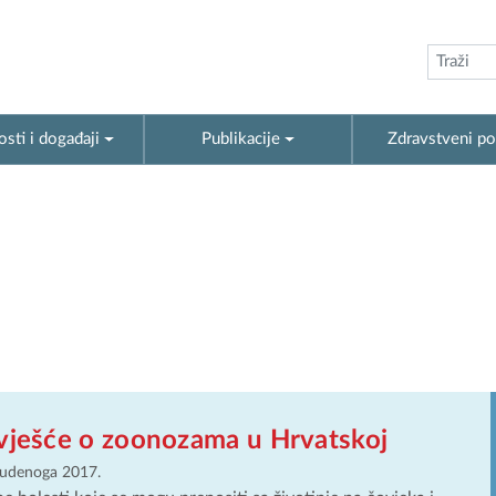
sti i događaji
Publikacije
Zdravstveni po
zvješće o zoonozama u Hrvatskoj
tudenoga 2017.