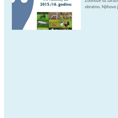
Zoonoze su zarazne
obratno. Njihovo j