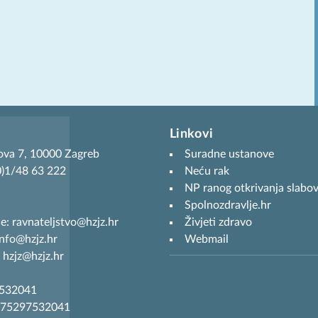
Linkovi
ova 7, 10000 Zagreb
Suradne ustanove
(0)1/48 63 222
Neću rak
NP ranog otkrivanja slabov
Spolnozdravlje.hr
je: ravnateljstvo@hzjz.hr
Živjeti zdravo
info@hzjz.hr
Webmail
 hzjz@hzjz.hr
7532041
R75297532041