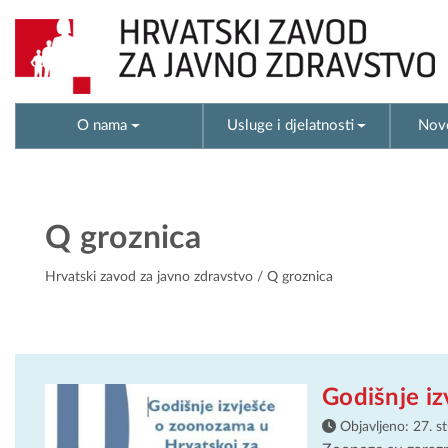
O nama
Usluge i djelatnosti
Novo
Q groznica
Hrvatski zavod za javno zdravstvo
/ Q groznica
Godišnje i
Objavljeno:
27. s