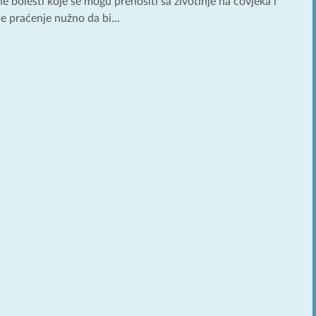
 bolesti koje se mogu prenositi sa životinje na čovjeka i
e praćenje nužno da bi...