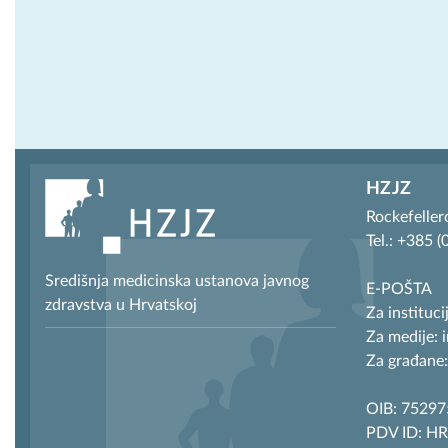
HZJZ
Rockefeller
Tel.: +385 
Središnja medicinska ustanova javnog
E-POŠTA
zdravstva u Hrvatskoj
Za instituci
Za medije: 
Za građane:
OIB: 7529
PDV ID: H